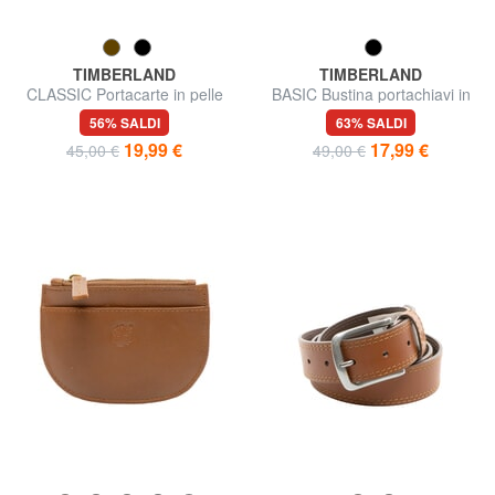
TIMBERLAND
TIMBERLAND
CLASSIC Portacarte in pelle
BASIC Bustina portachiavi in
con portamonete
pelle con zip
56% SALDI
63% SALDI
19,99 €
17,99 €
45,00 €
49,00 €