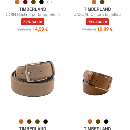
TIMBERLAND
TIMBERLAND
COIN Bustina portamonete in
CASUAL Cintura in pelle a
pelle
doppia impuntura
62% SALDI
73% SALDI
14,99 €
19,99 €
39,00 €
74,90 €
TIMBERLAND
TIMBERLAND