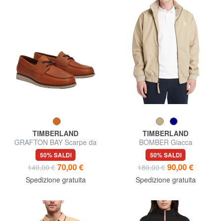
TIMBERLAND
TIMBERLAND
GRAFTON BAY Scarpe da
BOMBER Giacca
vela in pelle
impermeabile
50% SALDI
50% SALDI
70,00 €
90,00 €
140,00 €
180,00 €
Spedizione gratuita
Spedizione gratuita