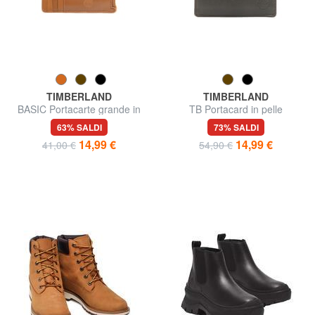
TIMBERLAND
TIMBERLAND
BASIC Portacarte grande in
TB Portacard in pelle
pelle con zip
63% SALDI
73% SALDI
14,99 €
14,99 €
41,00 €
54,90 €