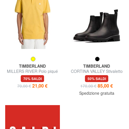
TIMBERLAND
TIMBERLAND
MILLERS RIVER Polo piqué
CORTINA VALLEY Stivaletto
chelsea in pelle
70% SALDI
50% SALDI
21,00 €
85,00 €
70,00 €
170,00 €
Spedizione gratuita