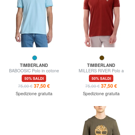
TIMBERLAND
TIMBERLAND
BABOOSIC Polo in cotone
MILLERS RIVER Polo a
maniche corte
50% SALDI
50% SALDI
37,50 €
37,50 €
75,00 €
75,00 €
Spedizione gratuita
Spedizione gratuita