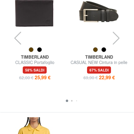
TIMBERLAND
TIMBERLAND
CLASSIC Portafoglio
CASUAL NEW Cintura in pelle
portamonete in pelle
58% SALDI
67% SALDI
25,99 €
22,99 €
62,00 €
69,90 €