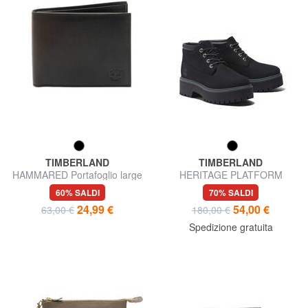
TIMBERLAND
TIMBERLAND
HAMMARED Portafoglio large
HERITAGE PLATFORM
in pelle
Stivaletto in nabuk
60% SALDI
70% SALDI
24,99 €
54,00 €
63,00 €
180,00 €
Spedizione gratuita