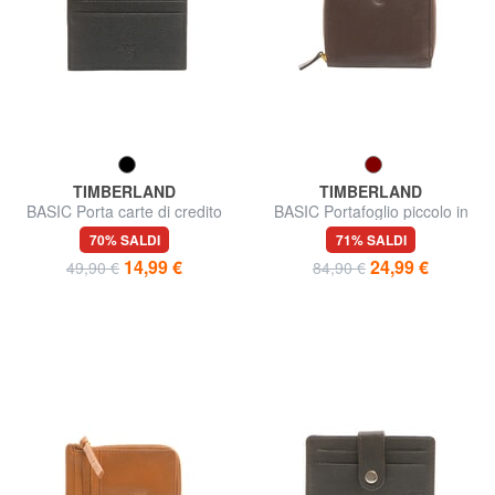
TIMBERLAND
TIMBERLAND
BASIC Porta carte di credito
BASIC Portafoglio piccolo in
con zip
pelle zip around
70% SALDI
71% SALDI
14,99 €
24,99 €
49,90 €
84,90 €