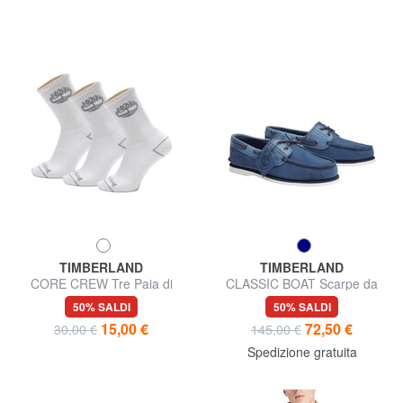
TIMBERLAND
TIMBERLAND
CORE CREW Tre Paia di
CLASSIC BOAT Scarpe da
calze
barca in pelle
50% SALDI
50% SALDI
15,00 €
72,50 €
30,00 €
145,00 €
Spedizione gratuita