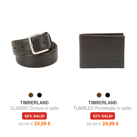
TIMBERLAND
TIMBERLAND
CLASSIC Cintura in pelle
TUMBLED Portafoglio in pelle,
saffiano, accorciabile
con portamonete
62% SALDI
62% SALDI
24,99 €
24,99 €
65,00 €
65,00 €