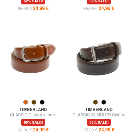
62% SALDI
62% SALDI
24,99 €
24,99 €
65,00 €
65,00 €
TIMBERLAND
TIMBERLAND
CLASSIC Cintura in pelle
CLASSIC TUMBLED Cintura
accorciabile
in pelle accorciabile
60% SALDI
62% SALDI
24,99 €
24,99 €
62,00 €
65,00 €