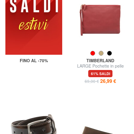
FINO AL -70%
TIMBERLAND
LARGE Pochette in pelle
grande con polsierina
61% SALDI
26,99 €
69,00 €