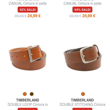
CASUAL Cintura in pelle
CASUAL Cintura in pelle
suede accorciabile
accorciabile
62% SALDI
64% SALDI
24,99 €
24,99 €
65,00 €
69,90 €
TIMBERLAND
TIMBERLAND
DOUBLE LOOP Cintura in
DOUBLE STITCHING Cintura
pelle accorciabile
in pelle accorciabile