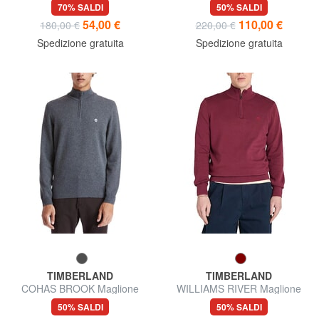
pelle
Stivaletti in pelle
70% SALDI
50% SALDI
54,00 €
110,00 €
180,00 €
220,00 €
Spedizione gratuita
Spedizione gratuita
TIMBERLAND
TIMBERLAND
COHAS BROOK Maglione
WILLIAMS RIVER Maglione
misto lana
con colletto a zip
50% SALDI
50% SALDI