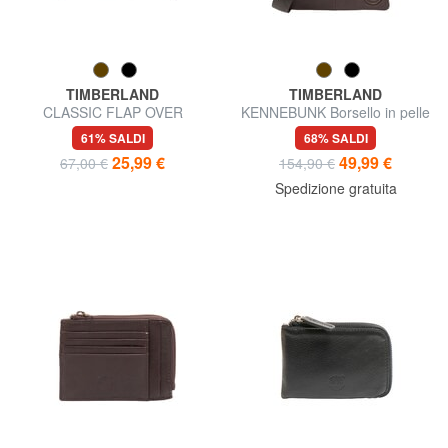
TIMBERLAND
TIMBERLAND
CLASSIC FLAP OVER
KENNEBUNK Borsello in pelle
Portafoglio in pelle con flap e
con tasca
61% SALDI
68% SALDI
portamonete
25,99 €
49,99 €
67,00 €
154,90 €
Spedizione gratuita