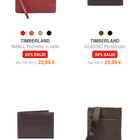
TIMBERLAND
TIMBERLAND
SMALL Pochette in pelle
CLASSIC Portafoglio
piccola con polsierina
portamonete in pelle
65% SALDI
58% SALDI
22,99 €
25,99 €
da 64,90 €
62,00 €