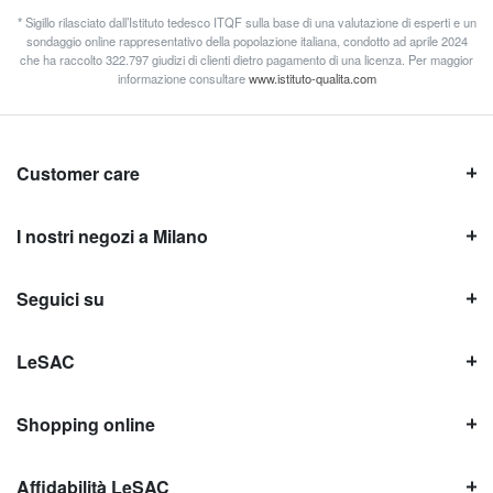
* Sigillo rilasciato dall’Istituto tedesco ITQF sulla base di una valutazione di esperti e un
sondaggio online rappresentativo della popolazione italiana, condotto ad aprile 2024
che ha raccolto 322.797 giudizi di clienti dietro pagamento di una licenza. Per maggior
informazione consultare
www.istituto-qualita.com
Customer care
I nostri negozi a Milano
Seguici su
LeSAC
Shopping online
Affidabilità LeSAC