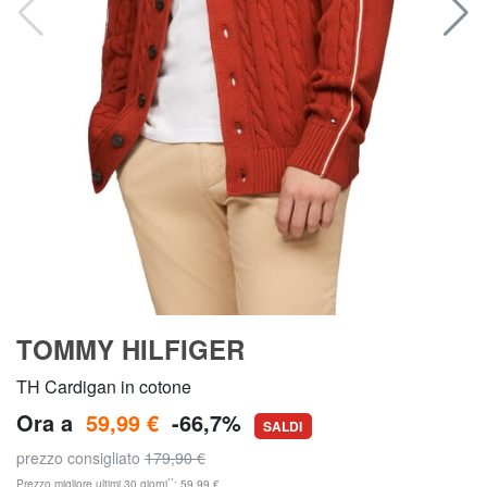
TOMMY HILFIGER
TH Cardigan in cotone
Ora a
59,99 €
-66,7%
SALDI
prezzo consigliato
179,90 €
**
Prezzo migliore ultimi 30 giorni
: 59,99 €