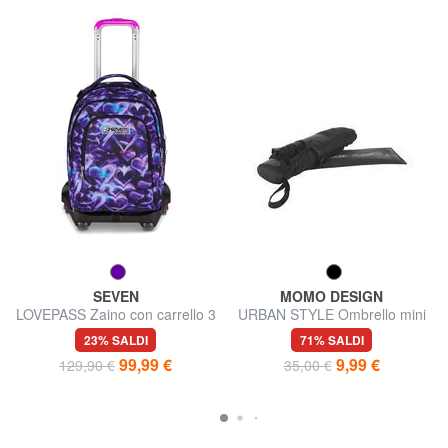
SEVEN
MOMO DESIGN
LOVEPASS Zaino con carrello 3
URBAN STYLE Ombrello mini
in 1
23% SALDI
71% SALDI
99,99 €
9,99 €
129,90 €
35,00 €