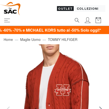
OUTLET
COLLEZIONI
0% e MICHAEL KORS tutto al -50%
Solo oggi!*
Home
Maglie Uomo
TOMMY HILFIGER