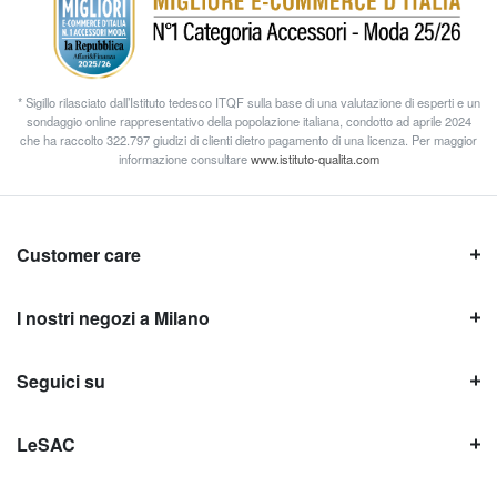
* Sigillo rilasciato dall’Istituto tedesco ITQF sulla base di una valutazione di esperti e un
sondaggio online rappresentativo della popolazione italiana, condotto ad aprile 2024
che ha raccolto 322.797 giudizi di clienti dietro pagamento di una licenza. Per maggior
informazione consultare
www.istituto-qualita.com
Customer care
I nostri negozi a Milano
Seguici su
LeSAC