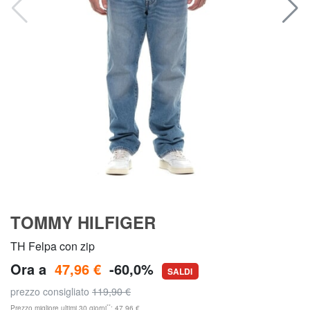
TOMMY HILFIGER
TH Felpa con zip
Ora a
47,96 €
-60,0%
SALDI
prezzo consigliato
119,90 €
**
Prezzo migliore ultimi 30 giorni
: 47,96 €