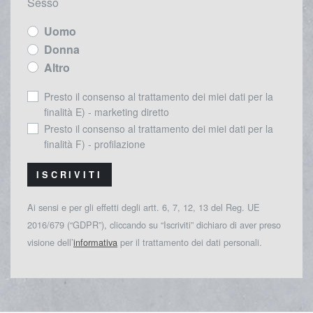
Sesso
Uomo
Donna
Altro
Presto il consenso al trattamento dei miei dati per la
finalità E) - marketing diretto
Presto il consenso al trattamento dei miei dati per la
finalità F) - profilazione
ISCRIVITI
Ai sensi e per gli effetti degli artt. 6, 7, 12, 13 del Reg. UE
2016/679 (“GDPR”), cliccando su “Iscriviti” dichiaro di aver preso
visione dell’
informativa
per il trattamento dei dati personali.