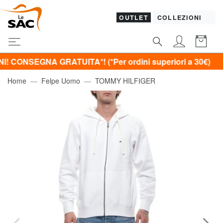
OUTLET
COLLEZIONI
EGNA GRATUITA*! (*Per ordini superiori a 30€)
Home
Felpe Uomo
TOMMY HILFIGER