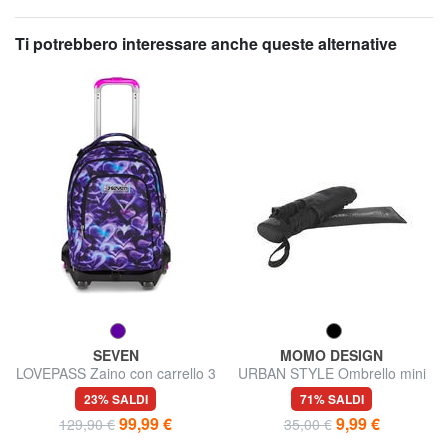
Ti potrebbero interessare anche queste alternative
SEVEN
MOMO DESIGN
LOVEPASS Zaino con carrello 3
URBAN STYLE Ombrello mini
in 1
23% SALDI
71% SALDI
99,99 €
9,99 €
129,90 €
35,00 €