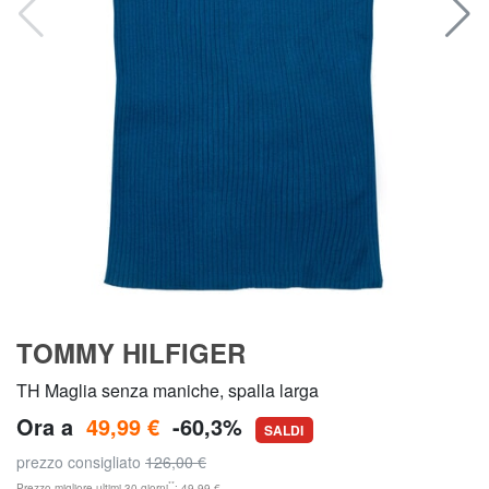
TOMMY HILFIGER
TH Maglia senza maniche, spalla larga
Ora a
49,99 €
-60,3%
SALDI
prezzo consigliato
126,00 €
**
Prezzo migliore ultimi 30 giorni
: 49,99 €