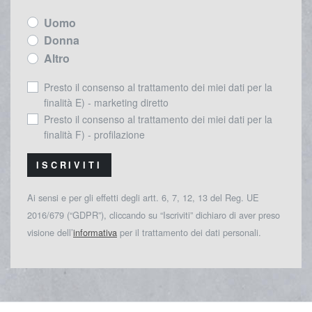
Uomo
Donna
Altro
Presto il consenso al trattamento dei miei dati per la
finalità E) - marketing diretto
Presto il consenso al trattamento dei miei dati per la
finalità F) - profilazione
ISCRIVITI
Ai sensi e per gli effetti degli artt. 6, 7, 12, 13 del Reg. UE
2016/679 (“GDPR”), cliccando su “Iscriviti” dichiaro di aver preso
visione dell’
informativa
per il trattamento dei dati personali.