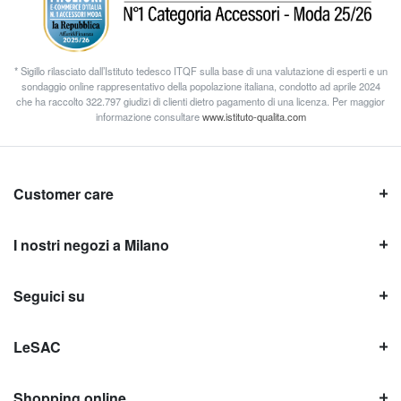
* Sigillo rilasciato dall’Istituto tedesco ITQF sulla base di una valutazione di esperti e un
sondaggio online rappresentativo della popolazione italiana, condotto ad aprile 2024
che ha raccolto 322.797 giudizi di clienti dietro pagamento di una licenza. Per maggior
informazione consultare
www.istituto-qualita.com
Customer care
I nostri negozi a Milano
Seguici su
LeSAC
Shopping online