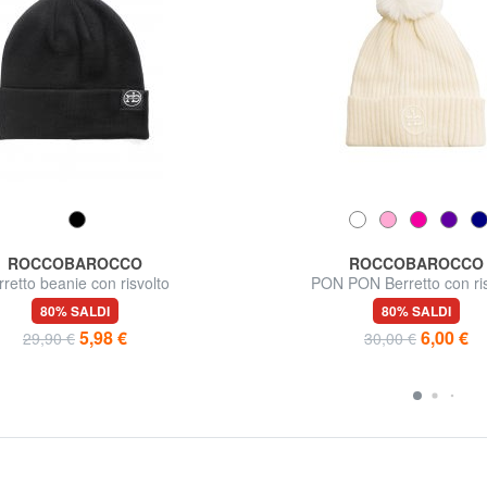
ROCCOBAROCCO
ROCCOBAROCCO
rretto beanie con risvolto
PON PON Berretto con ris
80% SALDI
80% SALDI
5,98 €
6,00 €
29,90 €
30,00 €