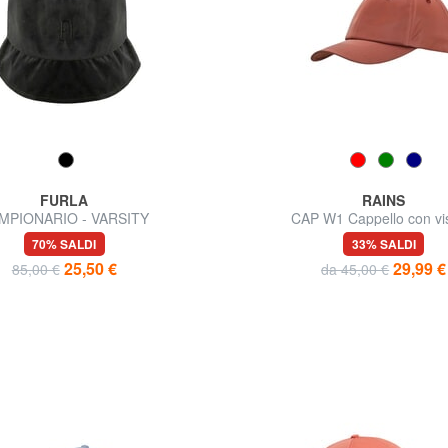
FURLA
RAINS
MPIONARIO - VARSITY
CAP W1 Cappello con vi
70% SALDI
33% SALDI
25,50 €
29,99 €
85,00 €
da 45,00 €