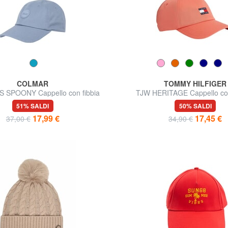
COLMAR
TOMMY HILFIGER
 SPOONY Cappello con fibbia
TJW HERITAGE Cappello con
regolabile
51% SALDI
50% SALDI
17,99 €
17,45 €
37,00 €
34,90 €