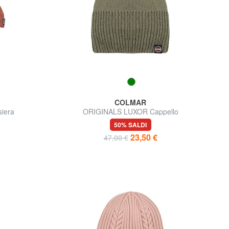
COLMAR
siera
ORIGINALS LUXOR Cappello
50% SALDI
23,50 €
47,00 €