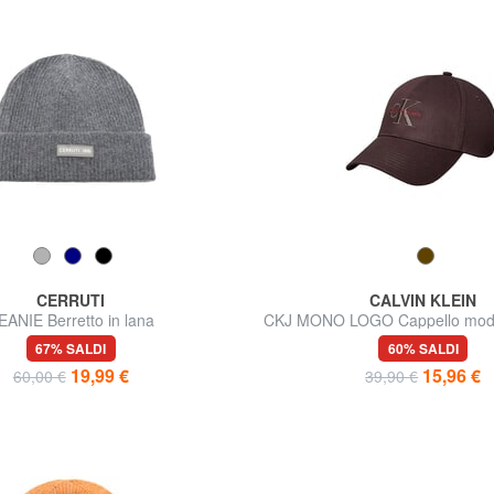
CERRUTI
CALVIN KLEIN
EANIE Berretto in lana
CKJ MONO LOGO Cappello model
in cotone
67% SALDI
60% SALDI
19,99 €
15,96 €
60,00 €
39,90 €