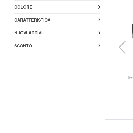
COLORE
CARATTERISTICA
NUOVI ARRIVI
SCONTO
VANS
MISMOEDIG Cappello
Be
70% SALDI
7,20 €
24,00 €