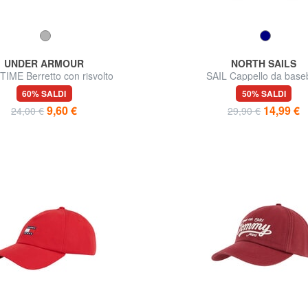
UNDER ARMOUR
NORTH SAILS
IME Berretto con risvolto
SAIL Cappello da baseb
60% SALDI
50% SALDI
9,60 €
14,99 €
24,00 €
29,90 €