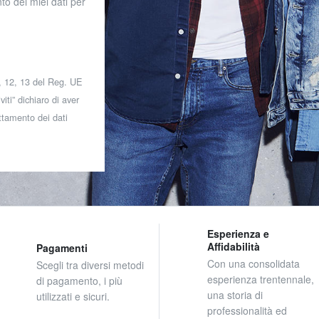
to dei miei dati per
 7, 12, 13 del Reg. UE
iti” dichiaro di aver
attamento dei dati
Esperienza e
Affidabilità
Pagamenti
Con una consolidata
Scegli tra diversi metodi
esperienza trentennale,
di pagamento, i più
una storia di
utilizzati e sicuri.
professionalità ed