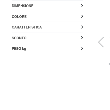
DIMENSIONE
COLORE
CARATTERISTICA
SCONTO
PESO kg
AMERICAN TOURISTER
le
AIRCONIC Trolley da cabina leggero
31% SALDI
89,99 €
129,90 €
Spedizione gratuita