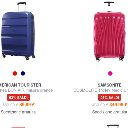
MERICAN TOURISTER
SAMSONITE
Linea BON AIR, misura grande
COSMOLITE Trolley Medio Ult
53% SALDI
25% SALDI
89,99 €
349,99 €
189,90 €
469,00 €
Spedizione gratuita
Spedizione gratuita