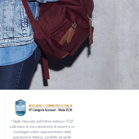
* Sigillo rilasciato dall’Istituto tedesco ITQF
sulla base di una valutazione di esperti e un
sondaggio online rappresentativo della
popolazione italiana, condotto ad aprile