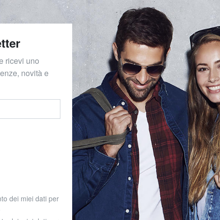
tter
e ricevi uno
denze, novità e
to dei miei dati per
o