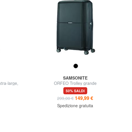
SAMSONITE
tra-large,
ORFEO Trolley grande
50% SALDI
149,99 €
299,00 €
Spedizione gratuita