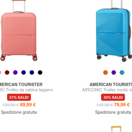
MERICAN TOURISTER
AMERICAN TOURIST
C Trolley da cabina leggero
AIRCONIC Trolley medio l
31% SALDI
43% SALDI
89,99 €
79,99 €
129,90 €
139,90 €
Spedizione gratuita
Spedizione gratuita