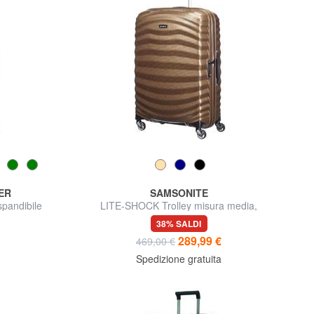
ER
SAMSONITE
pandibile
LITE-SHOCK Trolley misura media,
ultraleggero
38% SALDI
289,99 €
469,00 €
Spedizione gratuita