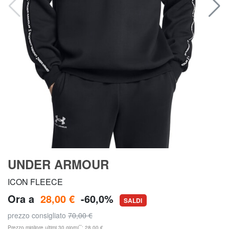
UNDER ARMOUR
ICON FLEECE
Ora a
28,00 €
-60,0%
SALDI
prezzo consigliato
70,00 €
**
Prezzo migliore ultimi 30 giorni
: 28,00 €