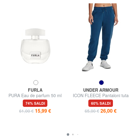
FURLA
UNDER ARMOUR
PURA Eau de parfum 50 ml
ICON FLEECE Pantaloni tuta
74% SALDI
60% SALDI
15,99 €
26,00 €
61,00 €
65,00 €