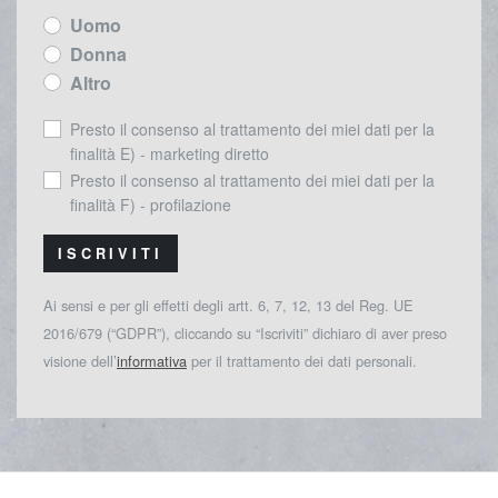
Uomo
Donna
Altro
Presto il consenso al trattamento dei miei dati per la
finalità E) - marketing diretto
Presto il consenso al trattamento dei miei dati per la
finalità F) - profilazione
ISCRIVITI
Ai sensi e per gli effetti degli artt. 6, 7, 12, 13 del Reg. UE
2016/679 (“GDPR”), cliccando su “Iscriviti” dichiaro di aver preso
visione dell’
informativa
per il trattamento dei dati personali.