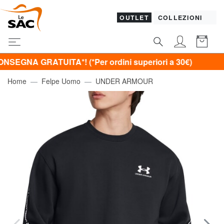
OUTLET
COLLEZIONI
RATUITA*! (*Per ordini superiori a 30€)
Home
Felpe Uomo
UNDER ARMOUR