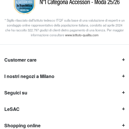
* Sigillo rilasciato dall’Istituto tedesco ITQF sulla base di una valutazione di esperti e un
sondaggio online rappresentativo della popolazione italiana, condotto ad aprile 2024
che ha raccolto 322.797 giudizi di clienti dietro pagamento di una licenza. Per maggior
informazione consultare
www.istituto-qualita.com
Customer care
I nostri negozi a Milano
Seguici su
LeSAC
Shopping online