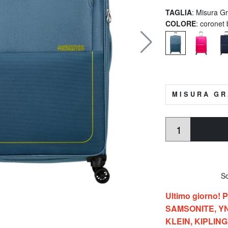
TAGLIA
: Misura G
COLORE
: coronet 
MISURA GR
So
Ultimo giorno!
SAMSONITE, YN
KLEIN, KIPLIN