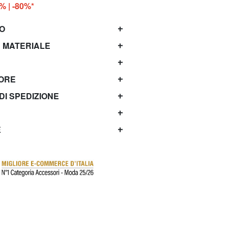
0% | -80%*
TO
 MATERIALE
TORE
 DI SPEDIZIONE
E