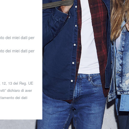
to dei miei dati per
o
to dei miei dati per
 7, 12, 13 del Reg. UE
iti” dichiaro di aver
attamento dei dati