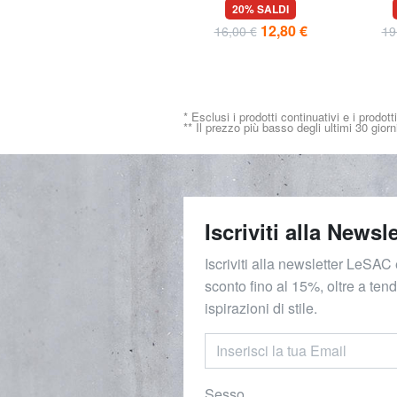
pelle
viaggio da collo sicura, da
da 
35% SALDI
20% SALDI
indossare sotto gli
12,99 €
12,80 €
19,99 €
16,00 €
19
indumenti
* Esclusi i prodotti continuativi e i prodott
** Il prezzo più basso degli ultimi 30 giorn
Iscriviti alla Newsle
Iscriviti alla newsletter LeSAC 
sconto fino al 15%, oltre a ten
ispirazioni di stile.
Sesso