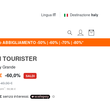
Lingua
IT
Destinazione
Italy
ABBIGLIAMENTO -50% | -60% | -70% | -80%*
 TOURISTER
y Grande
€
-60,0%
SALDI
149,90 €
**
orni
: 59,96 €