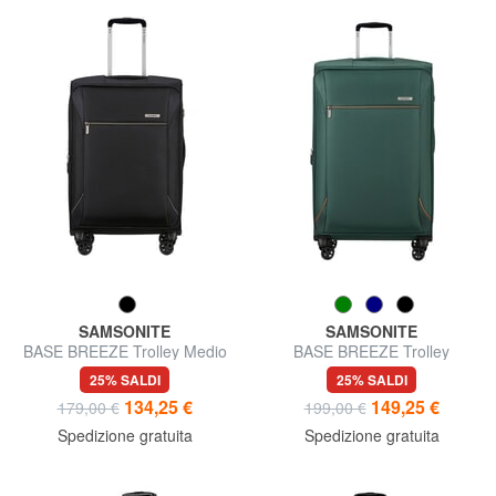
SAMSONITE
SAMSONITE
BASE BREEZE Trolley Medio
BASE BREEZE Trolley
Grande, espandibile
25% SALDI
25% SALDI
134,25 €
149,25 €
179,00 €
199,00 €
Spedizione gratuita
Spedizione gratuita