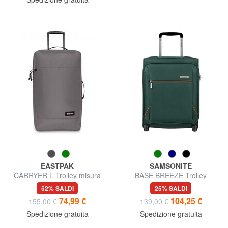
EASTPAK
SAMSONITE
CARRYER L Trolley misura
BASE BREEZE Trolley
grande
Underseater
52% SALDI
25% SALDI
74,99 €
104,25 €
155,00 €
139,00 €
Spedizione gratuita
Spedizione gratuita