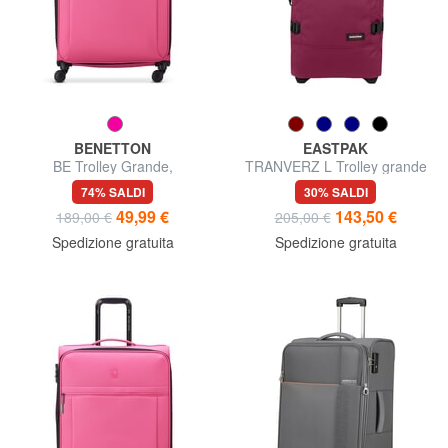
BENETTON
EASTPAK
BE Trolley Grande,
TRANVERZ L Trolley grande
espandibile
74% SALDI
30% SALDI
49,99 €
143,50 €
189,00 €
205,00 €
Spedizione gratuita
Spedizione gratuita