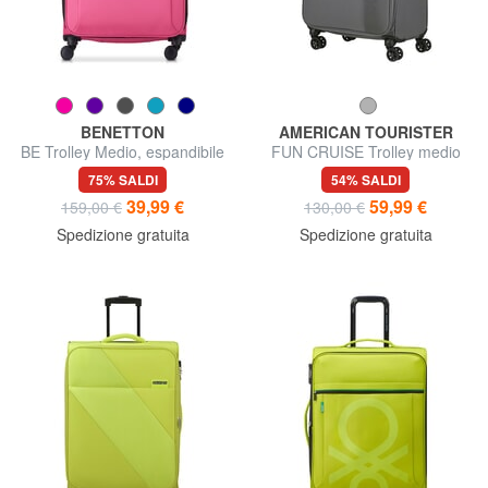
BENETTON
AMERICAN TOURISTER
BE Trolley Medio, espandibile
FUN CRUISE Trolley medio
espandibile
75% SALDI
54% SALDI
39,99 €
59,99 €
159,00 €
130,00 €
Spedizione gratuita
Spedizione gratuita