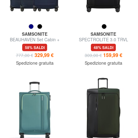
SAMSONITE
SAMSONITE
BEAUHAVEN Set Cabin +
SPECTROLITE 3.0 TRVL
Medio + Grande
Trolley Grande, espandibile
58% SALDI
48% SALDI
329,99 €
159,99 €
777,00 €
309,00 €
Spedizione gratuita
Spedizione gratuita