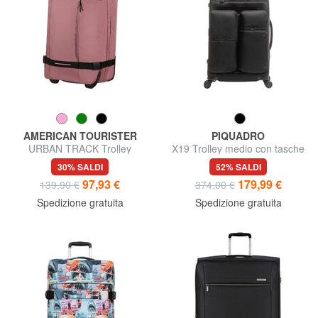
AMERICAN TOURISTER
PIQUADRO
URBAN TRACK Trolley
X19 Trolley medio con tasche
borsone grande
30% SALDI
52% SALDI
97,93 €
179,99 €
139,90 €
374,00 €
Spedizione gratuita
Spedizione gratuita