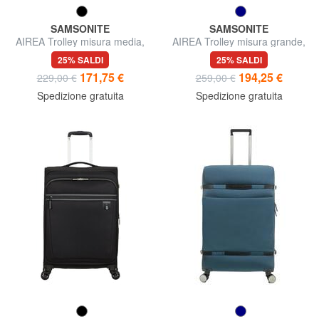
SAMSONITE
SAMSONITE
AIREA Trolley misura media,
AIREA Trolley misura grande,
espandibile
espandibile
25% SALDI
25% SALDI
171,75 €
194,25 €
229,00 €
259,00 €
Spedizione gratuita
Spedizione gratuita