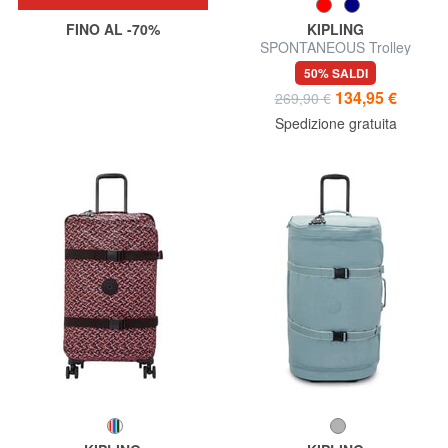
FINO AL -70%
KIPLING
SPONTANEOUS Trolley
misura grande
50% SALDI
134,95 €
269,90 €
Spedizione gratuita