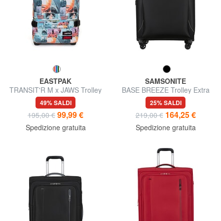
EASTPAK
SAMSONITE
TRANSIT'R M x JAWS Trolley
BASE BREEZE Trolley Extra
misura media
Large, espandibile
49% SALDI
25% SALDI
99,99 €
164,25 €
195,00 €
219,00 €
Spedizione gratuita
Spedizione gratuita