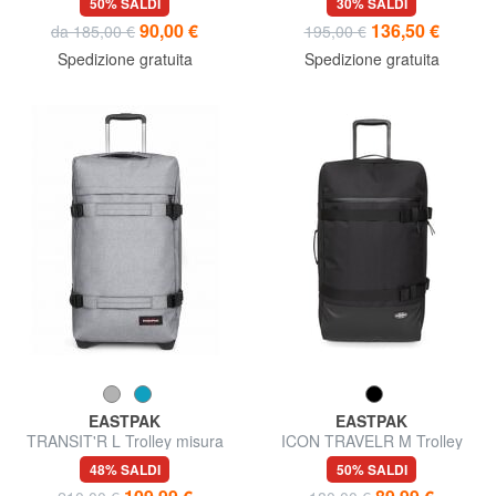
50% SALDI
30% SALDI
90,00 €
136,50 €
da 185,00 €
195,00 €
Spedizione gratuita
Spedizione gratuita
EASTPAK
EASTPAK
TRANSIT'R L Trolley misura
ICON TRAVELR M Trolley
grande
misura media
48% SALDI
50% SALDI