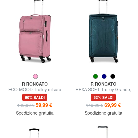
R RONCATO
R RONCATO
ECO-MOOD Trolley misura
HEXA SOFT Trolley Grande,
media espandibile
espandibile
60% SALDI
53% SALDI
59,99 €
69,99 €
149,00 €
149,00 €
Spedizione gratuita
Spedizione gratuita