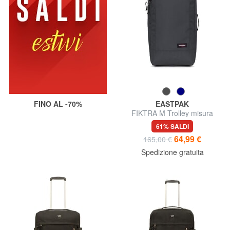
FINO AL -70%
EASTPAK
FIKTRA M Trolley misura
media
61% SALDI
64,99 €
165,00 €
Spedizione gratuita