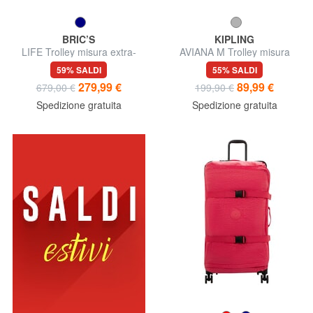
BRIC’S
KIPLING
LIFE Trolley misura extra-
AVIANA M Trolley misura
grande
media
59% SALDI
55% SALDI
279,99 €
89,99 €
679,00 €
199,90 €
Spedizione gratuita
Spedizione gratuita