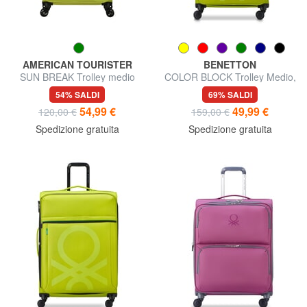
AMERICAN TOURISTER
BENETTON
SUN BREAK Trolley medio
COLOR BLOCK Trolley Medio,
espandibile
espandibile
54% SALDI
69% SALDI
54,99 €
49,99 €
120,00 €
159,00 €
Spedizione gratuita
Spedizione gratuita