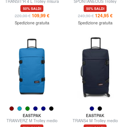
TRANSIT'R 4 L Trolley misura
SPONTANEOUS Trolley
grande
misura media
50% SALDI
50% SALDI
109,99 €
124,95 €
220,00 €
249,90 €
Spedizione gratuita
Spedizione gratuita
EASTPAK
EASTPAK
TRANVERZ M Trolley medio
TRANS4 M Trolley medio