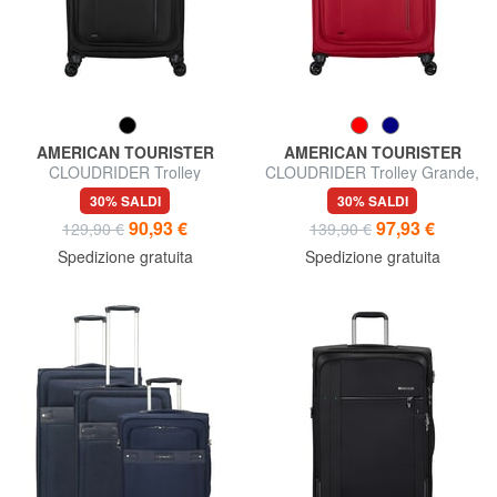
AMERICAN TOURISTER
AMERICAN TOURISTER
CLOUDRIDER Trolley
CLOUDRIDER Trolley Grande,
Espandibile Grande
espandibile
30% SALDI
30% SALDI
90,93 €
97,93 €
129,90 €
139,90 €
Spedizione gratuita
Spedizione gratuita