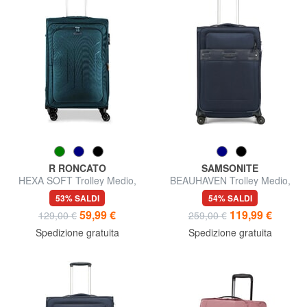
R RONCATO
SAMSONITE
HEXA SOFT Trolley Medio,
BEAUHAVEN Trolley Medio,
espandibile
espandibile
53% SALDI
54% SALDI
59,99 €
119,99 €
129,00 €
259,00 €
Spedizione gratuita
Spedizione gratuita