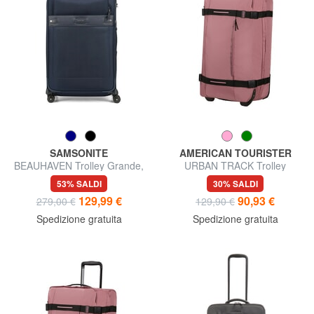
SAMSONITE
AMERICAN TOURISTER
BEAUHAVEN Trolley Grande,
URBAN TRACK Trolley
espandibile
borsone medio
53% SALDI
30% SALDI
129,99 €
90,93 €
279,00 €
129,90 €
Spedizione gratuita
Spedizione gratuita