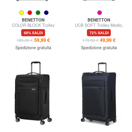
BENETTON
BENETTON
COLOR BLOCK Trolley
UCB SOFT Trolley Medio,
Grande, espandibile
espandibile
68% SALDI
72% SALDI
59,99 €
49,99 €
189,00 €
179,00 €
Spedizione gratuita
Spedizione gratuita