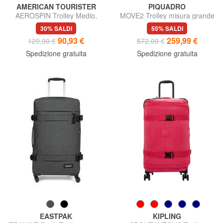
AMERICAN TOURISTER
PIQUADRO
AEROSPIN Trolley Medio,
MOVE2 Trolley misura grande
espandibile
30% SALDI
55% SALDI
90,93 €
259,99 €
129,90 €
572,00 €
Spedizione gratuita
Spedizione gratuita
EASTPAK
KIPLING