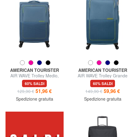
AMERICAN TOURISTER
AMERICAN TOURISTER
AIR WAVE Trolley Medio,
AIR WAVE Trolley Grande
espandibile
60% SALDI
60% SALDI
51,96 €
59,96 €
129,90 €
149,90 €
Spedizione gratuita
Spedizione gratuita