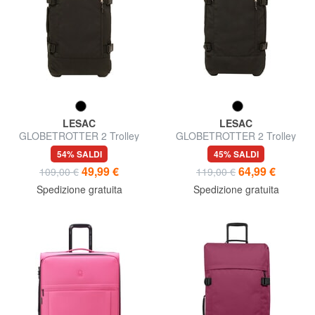
LESAC
LESAC
GLOBETROTTER 2 Trolley
GLOBETROTTER 2 Trolley
misura media
misura grande
54% SALDI
45% SALDI
49,99 €
64,99 €
109,00 €
119,00 €
Spedizione gratuita
Spedizione gratuita