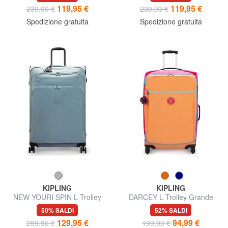
119,95 €
119,95 €
239,90 €
239,90 €
Spedizione gratuita
Spedizione gratuita
KIPLING
KIPLING
NEW YOURI SPIN L Trolley
DARCEY L Trolley Grande
misura grande
50% SALDI
52% SALDI
129,95 €
94,99 €
259,90 €
199,90 €