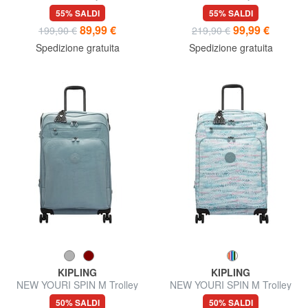
media
grande
55% SALDI
55% SALDI
89,99 €
99,99 €
199,90 €
219,90 €
Spedizione gratuita
Spedizione gratuita
KIPLING
KIPLING
NEW YOURI SPIN M Trolley
NEW YOURI SPIN M Trolley
misura media
medio espandibile
50% SALDI
50% SALDI