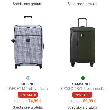
Spedizione gratuita
Spedizione gratuita
KIPLING
SAMSONITE
DARCEY M Trolley misura
BIZ2GO TRVL Trolley medio
media
espandibile
56% SALDI
59% SALDI
74,99 €
89,99 €
169,90 €
219,00 €
Spedizione gratuita
Spedizione gratuita