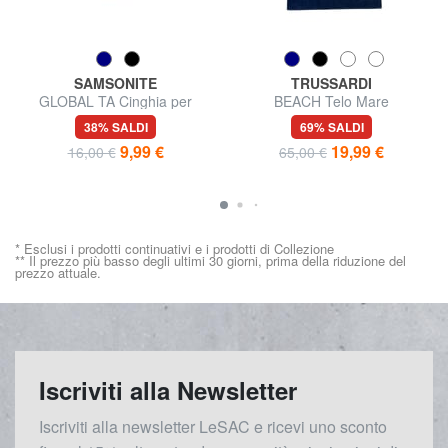
SAMSONITE
TRUSSARDI
GLOBAL TA Cinghia per
BEACH Telo Mare
bagagli 50mm
38% SALDI
69% SALDI
9,99 €
19,99 €
16,00 €
65,00 €
* Esclusi i prodotti continuativi e i prodotti di Collezione
** Il prezzo più basso degli ultimi 30 giorni, prima della riduzione del
prezzo attuale.
Iscriviti alla Newsletter
Iscriviti alla newsletter LeSAC e ricevi uno sconto