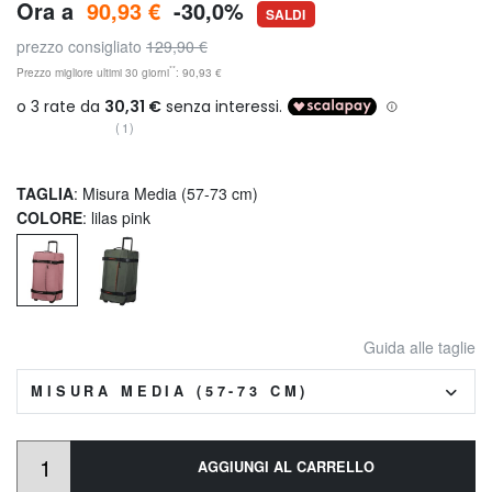
Ora a
90,93 €
-30,0%
SALDI
prezzo consigliato
129,90 €
**
Prezzo migliore ultimi 30 giorni
: 90,93 €
(1)
TAGLIA
: Misura Media (57-73 cm)
COLORE
: lilas pink
Guida alle taglie
MISURA MEDIA (57-73 CM)
AGGIUNGI AL CARRELLO