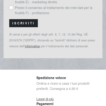
finalità E) - marketing diretto
Presto il consenso al trattamento dei miei dati per la
finalità F) - profilazione
ISCRIVITI
Ai sensi e per gli effetti degli artt. 6, 7, 12, 13 del Reg. UE
2016/679 (“GDPR”), cliccando su “Iscriviti” dichiaro di aver preso
visione dell’
informativa
per il trattamento dei dati personali.
Spedizione veloce
Ordina e ricevi a casa i tuoi prodotti
preferiti. Consegna a 4,90 €
Leggi di più
Pagamenti