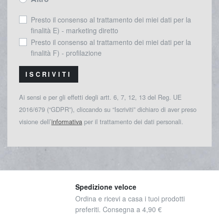
Presto il consenso al trattamento dei miei dati per la
finalità E) - marketing diretto
Presto il consenso al trattamento dei miei dati per la
finalità F) - profilazione
ISCRIVITI
Ai sensi e per gli effetti degli artt. 6, 7, 12, 13 del Reg. UE
2016/679 (“GDPR”), cliccando su “Iscriviti” dichiaro di aver preso
visione dell’
informativa
per il trattamento dei dati personali.
Spedizione veloce
Ordina e ricevi a casa i tuoi prodotti
preferiti. Consegna a 4,90 €