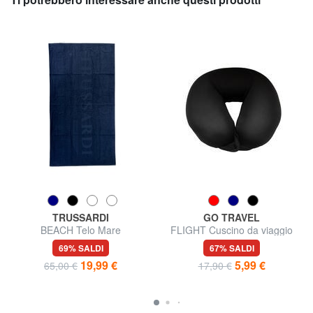
TRUSSARDI
GO TRAVEL
BEACH Telo Mare
FLIGHT Cuscino da viaggio
69% SALDI
67% SALDI
19,99 €
5,99 €
65,00 €
17,90 €