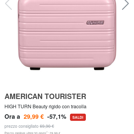
AMERICAN TOURISTER
HIGH TURN Beauty rigido con tracolla
Ora a
29,99 €
-57,1%
SALDI
prezzo consigliato
69,90 €
**
Prezzo migliore ultimi 30 giorni
: 29,99 €