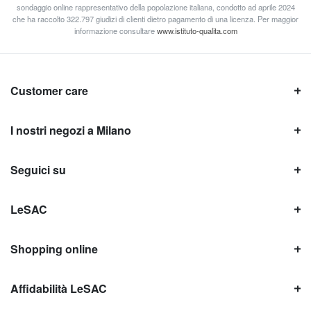
sondaggio online rappresentativo della popolazione italiana, condotto ad aprile 2024
che ha raccolto 322.797 giudizi di clienti dietro pagamento di una licenza. Per maggior
informazione consultare
www.istituto-qualita.com
Customer care
I nostri negozi a Milano
Seguici su
LeSAC
Shopping online
Affidabilità LeSAC