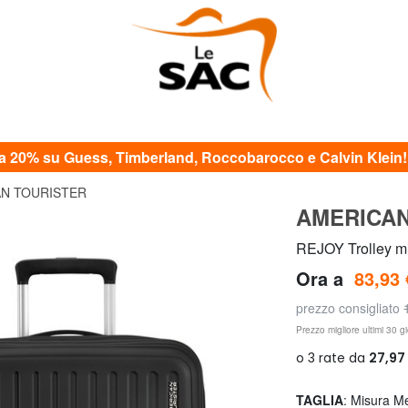
20% su Guess, Timberland, Roccobarocco e Calvin Klein! c
N TOURISTER
AMERICAN
REJOY Trolley m
Ora a
83,93 
prezzo consigliato
Prezzo migliore ultimi 30 gi
TAGLIA
: Misura M