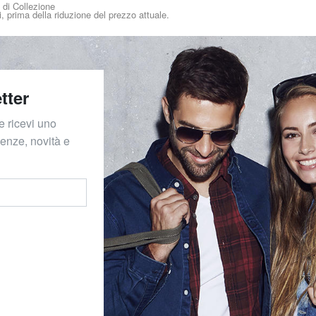
i di Collezione
i, prima della riduzione del prezzo attuale.
tter
e ricevi uno
denze, novità e