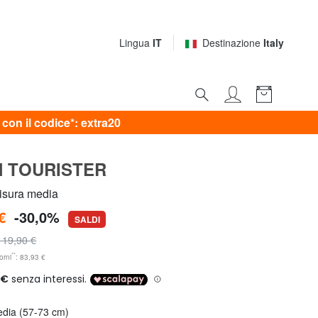
Lingua
IT
Destinazione
Italy
on il codice*: extra20
 TOURISTER
isura media
€
-30,0%
SALDI
119,90 €
**
orni
: 83,93 €
edia (57-73 cm)