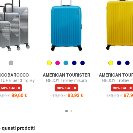
CCOBAROCCO
AMERICAN TOURISTER
AMERICAN TOU
URE Set 3 trolley
REJOY Trolley misura
REJOY Trolley m
n, medio, grande
media
grande
60% SALDI
30% SALDI
30% SALDI
99,60 €
83,93 €
97,9
,00 €
119,90 €
139,90 €
 questi prodotti