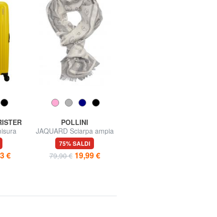
RISTER
POLLINI
MOMO DESIGN
isura
JAQUARD Sciarpa ampia
URBAN STYLE Ombrello
mini
75% SALDI
71% SALDI
3 €
19,99 €
9,99 €
79,90 €
35,00 €