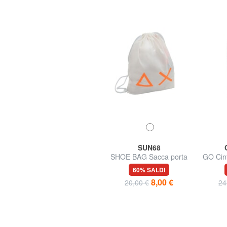
GO TRAVEL
SUN68
GO Porta Passaporto in
SHOE BAG Sacca porta
GO Cint
pelle
scarpe
35% SALDI
60% SALDI
12,99 €
8,00 €
19,99 €
20,00 €
24