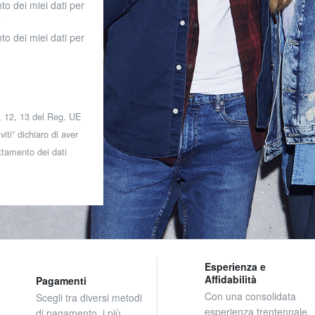
to dei miei dati per
o
to dei miei dati per
 7, 12, 13 del Reg. UE
iti” dichiaro di aver
attamento dei dati
Esperienza e
Affidabilità
Pagamenti
Con una consolidata
Scegli tra diversi metodi
esperienza trentennale,
di pagamento, i più