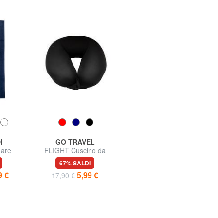
I
GO TRAVEL
SAMSONITE
are
FLIGHT Cuscino da
SAMSONITA GLOBAL TA
viaggio
Cuscino da Viaggio
67% SALDI
43% SALDI
9 €
5,99 €
16,99 €
17,90 €
30,00 €