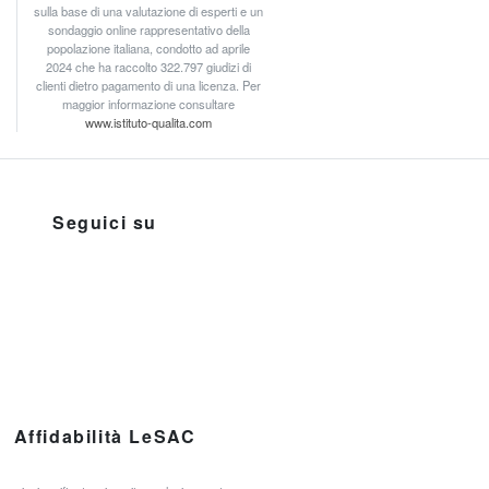
sulla base di una valutazione di esperti e un
sondaggio online rappresentativo della
popolazione italiana, condotto ad aprile
2024 che ha raccolto 322.797 giudizi di
clienti dietro pagamento di una licenza. Per
maggior informazione consultare
www.istituto-qualita.com
Seguici su
Affidabilità LeSAC