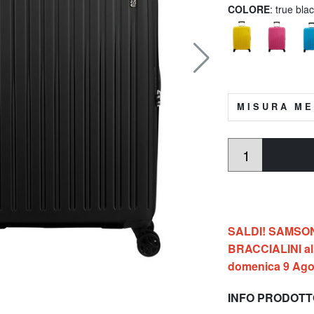
COLORE
: true bla
MISURA ME
SALDI! SAMSONIT
BRACCIALINI al 
domenica 9 Ago
INFO PRODOT