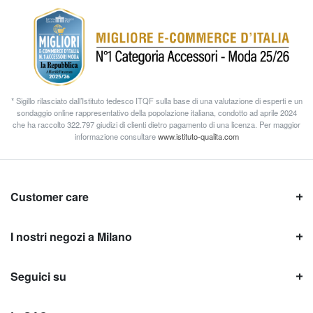
* Sigillo rilasciato dall’Istituto tedesco ITQF sulla base di una valutazione di esperti e un
sondaggio online rappresentativo della popolazione italiana, condotto ad aprile 2024
che ha raccolto 322.797 giudizi di clienti dietro pagamento di una licenza. Per maggior
informazione consultare
www.istituto-qualita.com
Customer care
I nostri negozi a Milano
Seguici su