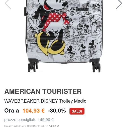
AMERICAN TOURISTER
WAVEBREAKER DISNEY Trolley Medio
Ora a
104,93 €
-30,0%
SALDI
prezzo consigliato
149,90 €
**
Prezzo migliore ultimi 30 giorni
: 104,93 €