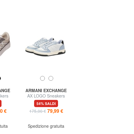
ANGE
ARMANI EXCHANGE
ARMANI EXCHANGE
kers
AX LOGO Sneakers
AX LOGO EMBOSSED
Sneakers
155,00 €
54% SALDI
0 €
79,99 €
175,00 €
Spedizione gratuita
tuita
Spedizione gratuita