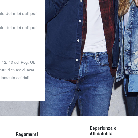
to dei miei dati per
o
to dei miei dati per
 7, 12, 13 del Reg. UE
iti” dichiaro di aver
attamento dei dati
Esperienza e
Affidabilità
Pagamenti