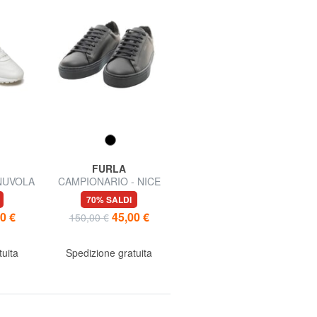
FURLA
BRACCIALINI
NUVOLA
CAMPIONARIO - NICE
LOONEY TUNES
elle
Sneakers in pelle
TWEETY&SILVESTRO
70% SALDI
70% SALDI
Sneakers platform
0 €
45,00 €
49,99 €
150,00 €
169,00 €
tuita
Spedizione gratuita
Spedizione gratuita