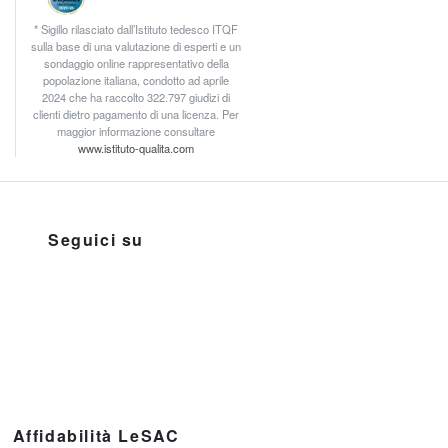
* Sigillo rilasciato dall’Istituto tedesco ITQF
sulla base di una valutazione di esperti e un
sondaggio online rappresentativo della
popolazione italiana, condotto ad aprile
2024 che ha raccolto 322.797 giudizi di
clienti dietro pagamento di una licenza. Per
maggior informazione consultare
www.istituto-qualita.com
Seguici su
Affidabilità LeSAC