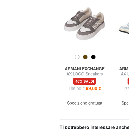
A
UNDER ARMOUR
ARMANI EXCHANGE
ARM
CHARGED SURGE 4
AX LOGO Sneakers
AX 
Sneakers
platfom
60% SALDI
40% SALDI
24,00 €
99,00 €
60,00 €
165,00 €
175
Spedizione gratuita
Sped
Ti potrebbero interessare anche