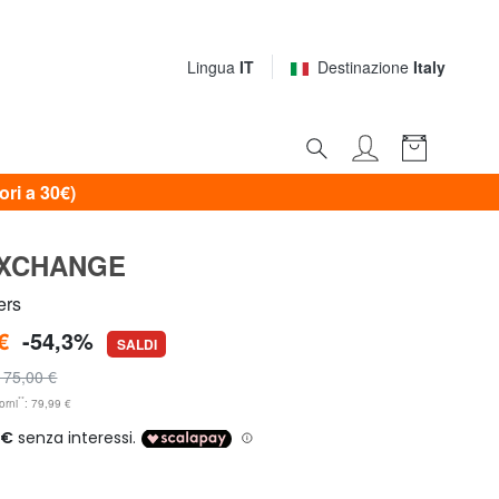
Lingua
IT
Destinazione
Italy
i a 30€)
EXCHANGE
ers
€
-54,3%
SALDI
175,00 €
**
orni
: 79,99 €