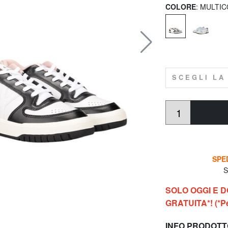
COLORE
: MULTI
SCEGLI LA
SPED
So
SOLO OGGI E 
GRATUITA*! (*Per
INFO PRODOT