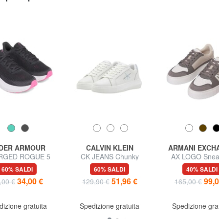
DER ARMOUR
CALVIN KLEIN
ARMANI EXCH
RGED ROGUE 5
CK JEANS Chunky
AX LOGO Snea
Sneakers
Cupsole Sneakers in pelle
platfom
60% SALDI
60% SALDI
40% SALDI
34,00 €
51,96 €
99,0
,00 €
129,90 €
165,00 €
izione gratuita
Spedizione gratuita
Spedizione gra