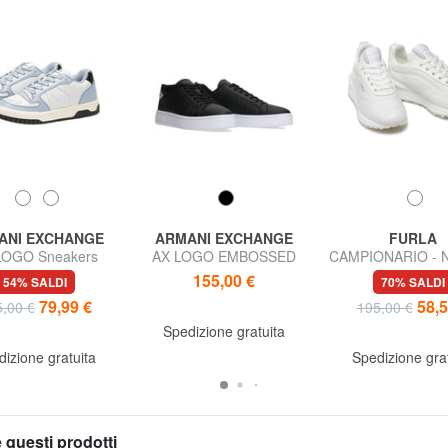
ANI EXCHANGE
ARMANI EXCHANGE
FURLA
LOGO Sneakers
AX LOGO EMBOSSED
CAMPIONARIO - 
Sneakers
Sneakers in p
155,00 €
54% SALDI
70% SALDI
79,99 €
58,5
,00 €
195,00 €
Spedizione gratuita
izione gratuita
Spedizione gra
 questi prodotti