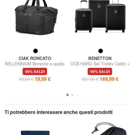
CIAK RONCATO
BENETTON
MILLENNIUM Borsone a spalla
UCB HARD Set Trolley Cabin +
Medio + Grande
69% SALDI
69% SALDI
19,99 €
169,99 €
65,00 €
557,00 €
Ti potrebbero interessare anche questi prodotti