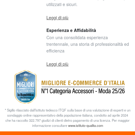
utilizzati e sicuri.
Leggi di più
Esperienza e Affidabilità
Con una consolidata esperienza
trentennale, una storia di professionalità ed
efficienza
Leggi di più
* Sigillo rilasciato dall’Istituto tedesco ITQF sulla base di una valutazione di esperti e un
sondaggio online rappresentativo della popolazione italiana, condotto ad aprile 2024
che ha raccolto 322.797 giudizi di clienti dietro pagamento di una licenza. Per maggior
informazione consultare
www.istituto-qualita.com