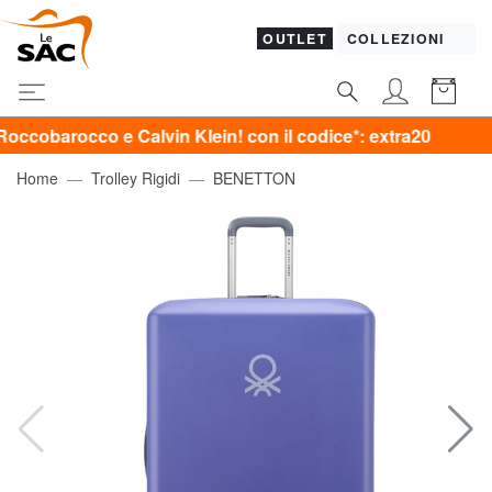
OUTLET
COLLEZIONI
o e Calvin Klein! con il codice*: extra20
Home
Trolley Rigidi
BENETTON