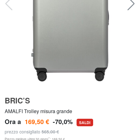
BRIC’S
AMALFI Trolley misura grande
Ora a
169,50 €
-70,0%
SALDI
prezzo consigliato
565,00 €
**
Prezzo migliore ultimi 30 giorni
: 169,50 €