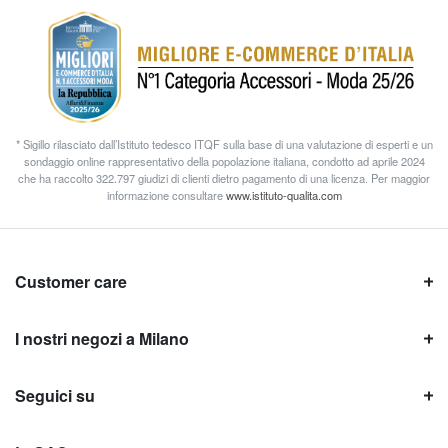
* Sigillo rilasciato dall’Istituto tedesco ITQF sulla base di una valutazione di esperti e un
sondaggio online rappresentativo della popolazione italiana, condotto ad aprile 2024
che ha raccolto 322.797 giudizi di clienti dietro pagamento di una licenza. Per maggior
informazione consultare
www.istituto-qualita.com
Customer care
I nostri negozi a Milano
Seguici su