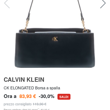
CALVIN KLEIN
CK ELONGATED Borsa a spalla
Ora a
83,93 €
-30,0%
SALDI
prezzo consigliato
119,90 €
**
Prezzo migliore ultimi 30 giorni
: 83,93 €