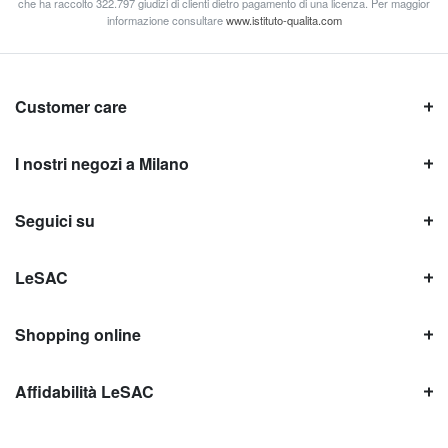
che ha raccolto 322.797 giudizi di clienti dietro pagamento di una licenza. Per maggior
informazione consultare
www.istituto-qualita.com
Customer care
I nostri negozi a Milano
Seguici su
LeSAC
Shopping online
Affidabilità LeSAC