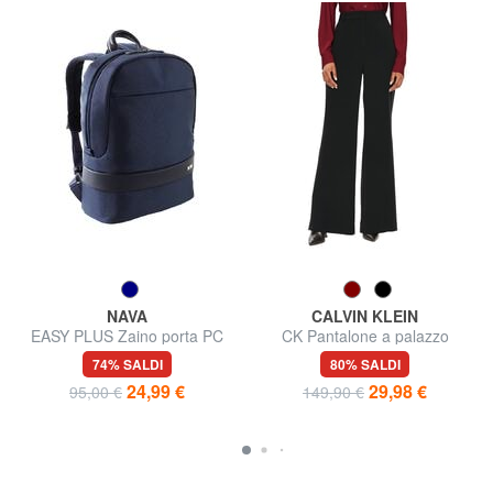
NAVA
CALVIN KLEIN
EASY PLUS Zaino porta PC
CK Pantalone a palazzo
15,6"
morbido
74% SALDI
80% SALDI
24,99 €
29,98 €
95,00 €
149,90 €