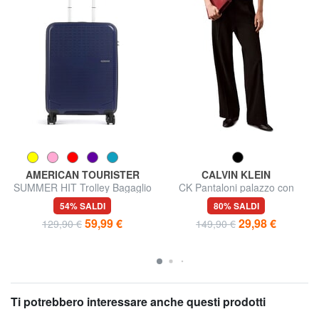
AMERICAN TOURISTER
CALVIN KLEIN
SUMMER HIT Trolley Bagaglio
CK Pantaloni palazzo con
a Mano
pence
54% SALDI
80% SALDI
59,99 €
29,98 €
129,90 €
149,90 €
Ti potrebbero interessare anche questi prodotti