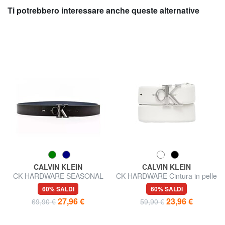
Ti potrebbero interessare anche queste alternative
CALVIN KLEIN
CALVIN KLEIN
CK HARDWARE SEASONAL
CK HARDWARE Cintura in pelle
Cintura reversibile in pelle
60% SALDI
60% SALDI
27,96 €
23,96 €
69,90 €
59,90 €