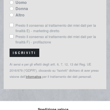
Uomo
Donna
Altro
Presto il consenso al trattamento dei miei dati per la
finalità E) - marketing diretto
Presto il consenso al trattamento dei miei dati per la
finalità F) - profilazione
ISCRIVITI
Ai sensi e per gli effetti degli artt. 6, 7, 12, 13 del Reg. UE
2016/679 (“GDPR”), cliccando su “Iscriviti” dichiaro di aver preso
visione dell’
informativa
per il trattamento dei dati personali.
Spedizione veloce