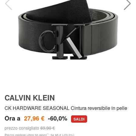
CALVIN KLEIN
CK HARDWARE SEASONAL Cintura reversibile in pelle
Ora a
27,96 €
-60,0%
SALDI
prezzo consigliato
69,90 €
**
Prezzo migliore ultimi 30 giorni
: 34,95 € (-20,0%)