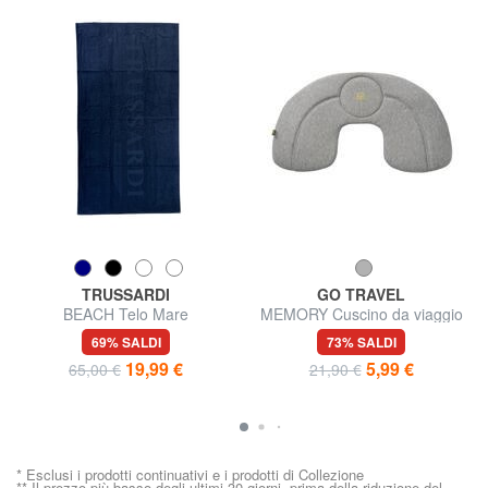
TRUSSARDI
GO TRAVEL
BEACH Telo Mare
MEMORY Cuscino da viaggio
gonfiabile
69% SALDI
73% SALDI
19,99 €
5,99 €
65,00 €
21,90 €
* Esclusi i prodotti continuativi e i prodotti di Collezione
** Il prezzo più basso degli ultimi 30 giorni, prima della riduzione del