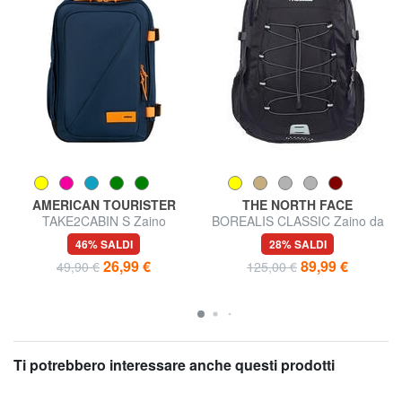
AMERICAN TOURISTER
THE NORTH FACE
TAKE2CABIN S Zaino
BOREALIS CLASSIC Zaino da
underseater ok Ryanair
29 L
46% SALDI
28% SALDI
26,99 €
89,99 €
49,90 €
125,00 €
Ti potrebbero interessare anche questi prodotti