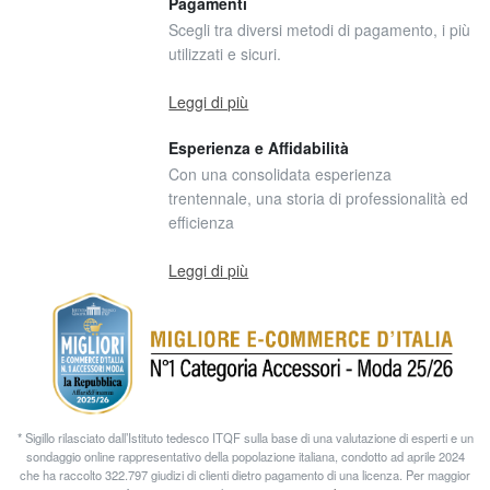
Pagamenti
Scegli tra diversi metodi di pagamento, i più
utilizzati e sicuri.
Leggi di più
Esperienza e Affidabilità
Con una consolidata esperienza
trentennale, una storia di professionalità ed
efficienza
Leggi di più
* Sigillo rilasciato dall’Istituto tedesco ITQF sulla base di una valutazione di esperti e un
sondaggio online rappresentativo della popolazione italiana, condotto ad aprile 2024
che ha raccolto 322.797 giudizi di clienti dietro pagamento di una licenza. Per maggior