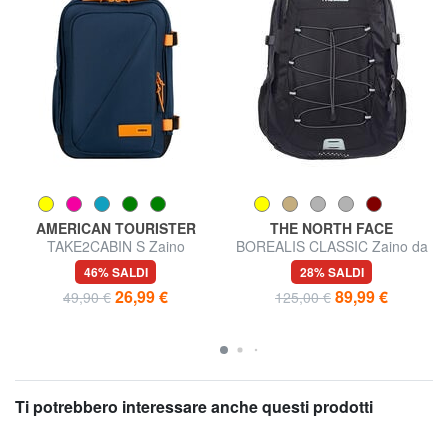
AMERICAN TOURISTER
THE NORTH FACE
TAKE2CABIN S Zaino
BOREALIS CLASSIC Zaino da
underseater ok Ryanair
29 L
46% SALDI
28% SALDI
26,99 €
89,99 €
49,90 €
125,00 €
Ti potrebbero interessare anche questi prodotti