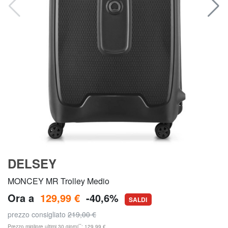
DELSEY
MONCEY MR Trolley Medio
Ora a
129,99 €
-40,6%
SALDI
prezzo consigliato
219,00 €
**
Prezzo migliore ultimi 30 giorni
: 129,99 €