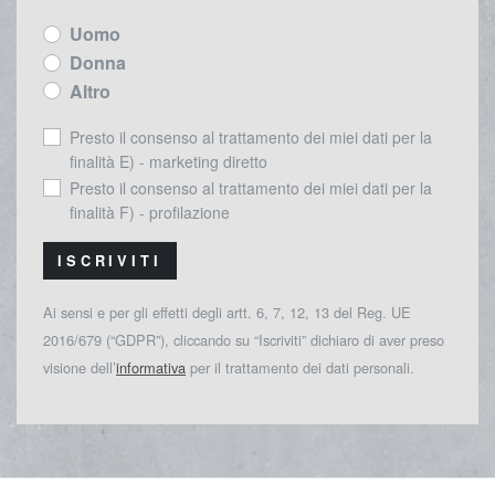
Uomo
Donna
Altro
Presto il consenso al trattamento dei miei dati per la
finalità E) - marketing diretto
Presto il consenso al trattamento dei miei dati per la
finalità F) - profilazione
ISCRIVITI
Ai sensi e per gli effetti degli artt. 6, 7, 12, 13 del Reg. UE
2016/679 (“GDPR”), cliccando su “Iscriviti” dichiaro di aver preso
visione dell’
informativa
per il trattamento dei dati personali.