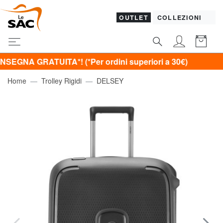
OUTLET
COLLEZIONI
TUITA*! (*Per ordini superiori a 30€)
Home
Trolley Rigidi
DELSEY