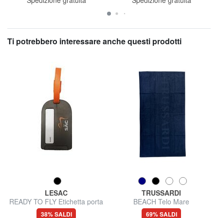
Ti potrebbero interessare anche questi prodotti
LESAC
TRUSSARDI
READY TO FLY Etichetta porta
BEACH Telo Mare
nome da viaggio
38% SALDI
69% SALDI