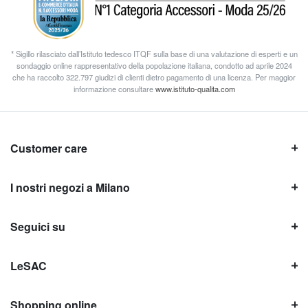
* Sigillo rilasciato dall’Istituto tedesco ITQF sulla base di una valutazione di esperti e un
sondaggio online rappresentativo della popolazione italiana, condotto ad aprile 2024
che ha raccolto 322.797 giudizi di clienti dietro pagamento di una licenza. Per maggior
informazione consultare
www.istituto-qualita.com
Customer care
I nostri negozi a Milano
Seguici su
LeSAC
Shopping online