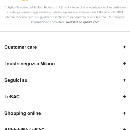
* Sigillo rilasciato dall’Istituto tedesco ITQF sulla base di una valutazione di esperti e un
sondaggio online rappresentativo della popolazione italiana, condotto ad aprile 2024
che ha raccolto 322.797 giudizi di clienti dietro pagamento di una licenza. Per maggior
informazione consultare
www.istituto-qualita.com
Customer care
I nostri negozi a Milano
Seguici su
LeSAC
Shopping online
Affidabilità LeSAC