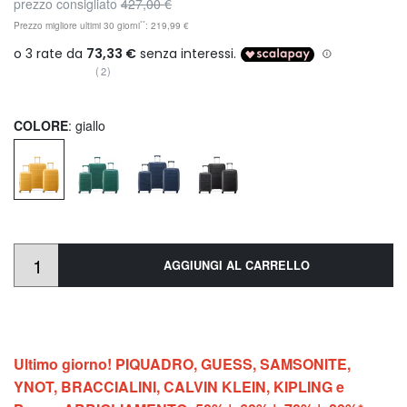
prezzo consigliato
427,00 €
**
Prezzo migliore ultimi 30 giorni
: 219,99 €
(2)
COLORE
: giallo
AGGIUNGI AL CARRELLO
Ultimo giorno! PIQUADRO, GUESS, SAMSONITE,
YNOT, BRACCIALINI, CALVIN KLEIN, KIPLING e