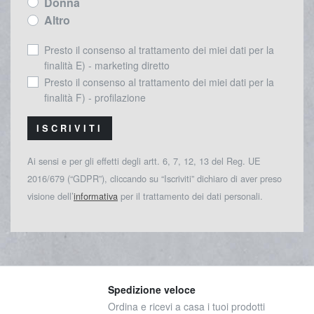
Donna
Altro
Presto il consenso al trattamento dei miei dati per la
finalità E) - marketing diretto
Presto il consenso al trattamento dei miei dati per la
finalità F) - profilazione
ISCRIVITI
Ai sensi e per gli effetti degli artt. 6, 7, 12, 13 del Reg. UE
2016/679 (“GDPR”), cliccando su “Iscriviti” dichiaro di aver preso
visione dell’
informativa
per il trattamento dei dati personali.
Spedizione veloce
Ordina e ricevi a casa i tuoi prodotti