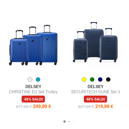
DELSEY
DELSEY
CHRISTINE EU Set Trolley
SECURITECH DUNE Set 3
Cabin + Medio + Grande
trolley: cabin, medio, grande
48% SALDI
48% SALDI
espandibili
249,99 €
219,99 €
477,00 €
427,00 €