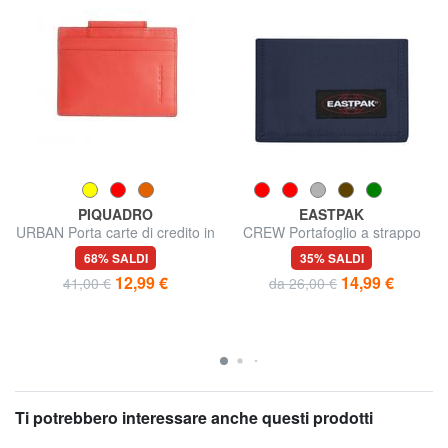
PIQUADRO
EASTPAK
URBAN Porta carte di credito in
CREW Portafoglio a strappo
pelle
68% SALDI
35% SALDI
12,99 €
14,99 €
41,00 €
da 26,00 €
Ti potrebbero interessare anche questi prodotti