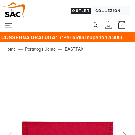
OUTLET
COLLEZIONI
NA GRATUITA*! (*Per ordini superiori a 30€)
Home
Portafogli Uomo
EASTPAK