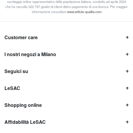
sondaggio online rappresentativo della popolazione italiana, condotto ad aprile 2024
che ha raccolto 322.797 giudizi di clienti dietro pagamento di una licenza. Per maggior
informazione consultare
www.istituto-qualita.com
Customer care
I nostri negozi a Milano
Seguici su
LeSAC
Shopping online
Affidabilità LeSAC