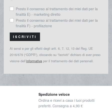
Presto il consenso al trattamento dei miei dati per la
finalità E) - marketing diretto
Presto il consenso al trattamento dei miei dati per la
finalità F) - profilazione
ISCRIVITI
Ai sensi e per gli effetti degli artt. 6, 7, 12, 13 del Reg. UE
2016/679 (“GDPR”), cliccando su “Iscriviti” dichiaro di aver preso
visione dell’
informativa
per il trattamento dei dati personali.
Spedizione veloce
Ordina e ricevi a casa i tuoi prodotti
preferiti. Consegna a 4,90 €