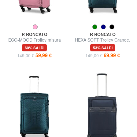
R RONCATO
R RONCATO
ECO-MOOD Trolley misura
HEXA SOFT Trolley Grande,
media espandibile
espandibile
60% SALDI
53% SALDI
59,99 €
69,99 €
149,00 €
149,00 €