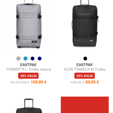
EASTPAK
EASTPAK
TRANSIT'R L Trolley misura
ICON TRAVELR M Trolley
grande
misura media
48% SALDI
50% SALDI
109,99 €
89,99 €
da 210,00 €
180,00 €