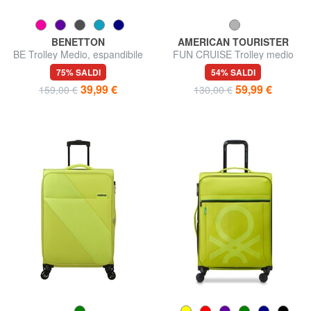
BENETTON
AMERICAN TOURISTER
BE Trolley Medio, espandibile
FUN CRUISE Trolley medio
espandibile
75% SALDI
54% SALDI
39,99 €
59,99 €
159,00 €
130,00 €