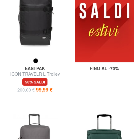
EASTPAK
FINO AL -70%
ICON TRAVELR L Trolley
misura grande
50% SALDI
99,99 €
200,00 €