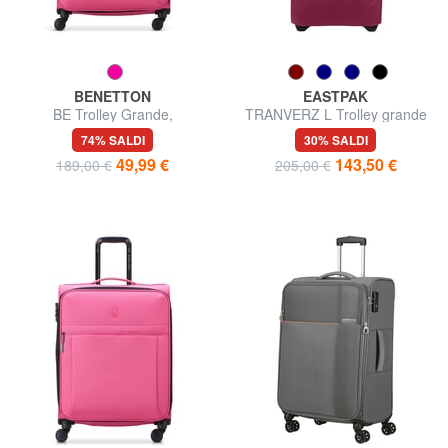
BENETTON
EASTPAK
BE Trolley Grande,
TRANVERZ L Trolley grande
espandibile
74% SALDI
30% SALDI
49,99 €
143,50 €
189,00 €
205,00 €