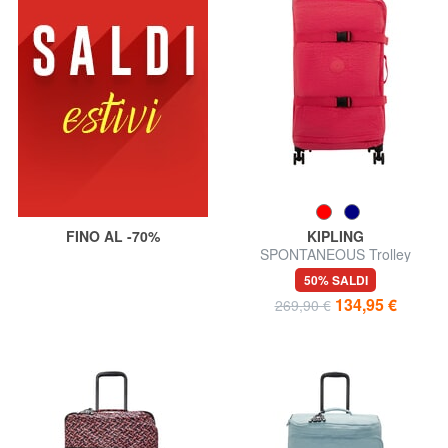
FINO AL -70%
KIPLING
SPONTANEOUS Trolley
misura grande
50% SALDI
134,95 €
269,90 €