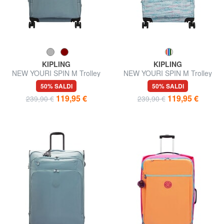
KIPLING
KIPLING
NEW YOURI SPIN M Trolley
NEW YOURI SPIN M Trolley
misura media
medio espandibile
50% SALDI
50% SALDI
119,95 €
119,95 €
239,90 €
239,90 €