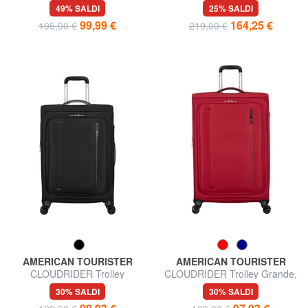
misura media
Large, espandibile
49% SALDI
25% SALDI
99,99 €
164,25 €
195,00 €
219,00 €
AMERICAN TOURISTER
AMERICAN TOURISTER
CLOUDRIDER Trolley
CLOUDRIDER Trolley Grande,
Espandibile Grande
espandibile
30% SALDI
30% SALDI