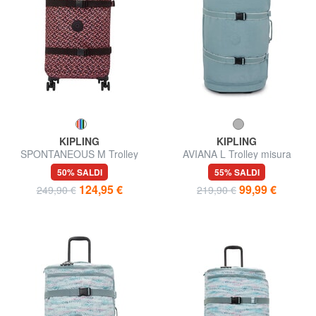
KIPLING
KIPLING
SPONTANEOUS M Trolley
AVIANA L Trolley misura
Medio
grande
50% SALDI
55% SALDI
124,95 €
99,99 €
249,90 €
219,90 €