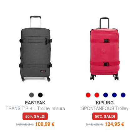
EASTPAK
KIPLING
TRANSIT'R 4 L Trolley misura
SPONTANEOUS Trolley
grande
misura media
50% SALDI
50% SALDI
109,99 €
124,95 €
220,00 €
249,90 €