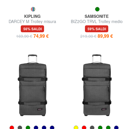
KIPLING
SAMSONITE
DARCEY M Trolley misura
BIZ2GO TRVL Trolley medio
media
espandibile
56% SALDI
59% SALDI
74,99 €
89,99 €
169,90 €
219,00 €