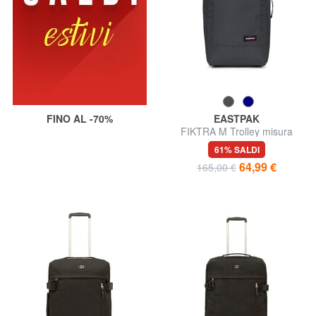
FINO AL -70%
EASTPAK
FIKTRA M Trolley misura
media
61% SALDI
64,99 €
165,00 €