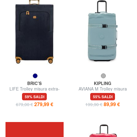
BRIC’S
KIPLING
LIFE Trolley misura extra-
AVIANA M Trolley misura
grande
media
59% SALDI
55% SALDI
279,99 €
89,99 €
679,00 €
199,90 €