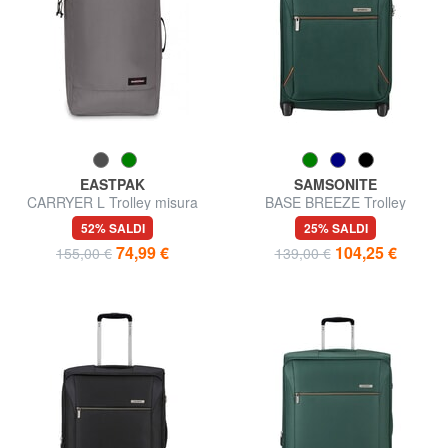
EASTPAK
SAMSONITE
CARRYER L Trolley misura
BASE BREEZE Trolley
grande
Underseater
52% SALDI
25% SALDI
74,99 €
104,25 €
155,00 €
139,00 €