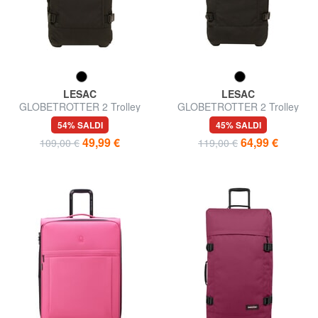
LESAC
LESAC
GLOBETROTTER 2 Trolley
GLOBETROTTER 2 Trolley
misura media
misura grande
54% SALDI
45% SALDI
49,99 €
64,99 €
109,00 €
119,00 €