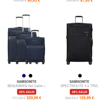
90,93 €
97,93 €
129,90 €
139,90 €
SAMSONITE
SAMSONITE
BEAUHAVEN Set Cabin +
SPECTROLITE 3.0 TRVL
Medio + Grande
Trolley Grande, espandibile
58% SALDI
48% SALDI
329,99 €
159,99 €
777,00 €
309,00 €