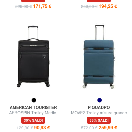
171,75 €
194,25 €
229,00 €
259,00 €
AMERICAN TOURISTER
PIQUADRO
AEROSPIN Trolley Medio,
MOVE2 Trolley misura grande
espandibile
30% SALDI
55% SALDI
90,93 €
259,99 €
129,90 €
572,00 €