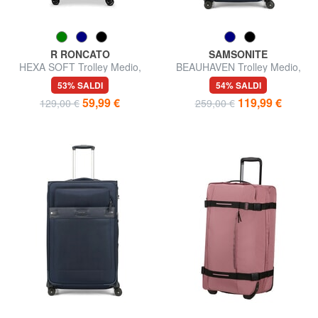
R RONCATO
SAMSONITE
HEXA SOFT Trolley Medio,
BEAUHAVEN Trolley Medio,
espandibile
espandibile
53% SALDI
54% SALDI
59,99 €
119,99 €
129,00 €
259,00 €