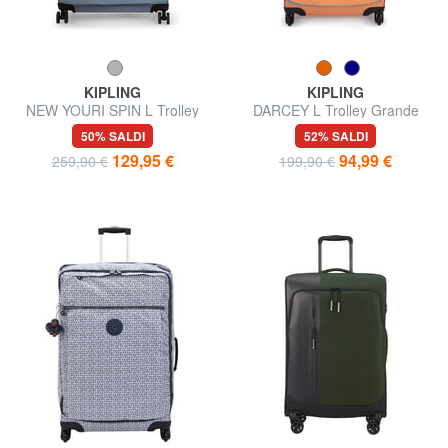
KIPLING
KIPLING
NEW YOURI SPIN L Trolley
DARCEY L Trolley Grande
misura grande
50% SALDI
52% SALDI
129,95 €
94,99 €
259,90 €
199,90 €