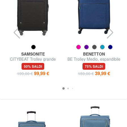
SAMSONITE
BENETTON
CITYBEAT Trolley grande
BE Trolley Medio, espandibile
50% SALDI
75% SALDI
99,99 €
39,99 €
199,00 €
159,00 €