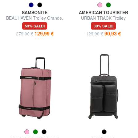
SAMSONITE
AMERICAN TOURISTER
BEAUHAVEN Trolley Grande,
URBAN TRACK Trolley
espandibile
borsone medio
53% SALDI
30% SALDI
129,99 €
90,93 €
279,00 €
129,90 €