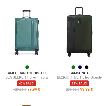
AMERICAN TOURISTER
SAMSONITE
SEA SEEKER Trolley misura
BIZ2GO TRVL Trolley Grande
media
40% SALDI
58% SALDI
77,94 €
99,99 €
129,90 €
239,00 €