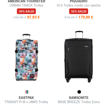
AMERICAN TOURISTER
PIQUADRO
URBAN TRACK Trolley
X19 Trolley medio con tasche
borsone grande
30% SALDI
52% SALDI
97,93 €
179,99 €
139,90 €
374,00 €
EASTPAK
SAMSONITE
TRANSIT'R M x JAWS Trolley
BASE BREEZE Trolley Extra