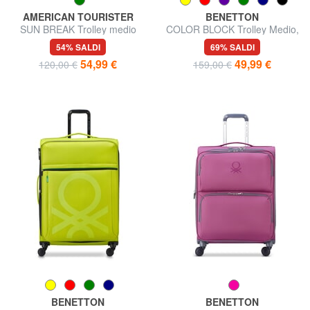
AMERICAN TOURISTER
BENETTON
SUN BREAK Trolley medio
COLOR BLOCK Trolley Medio,
espandibile
espandibile
54% SALDI
69% SALDI
54,99 €
49,99 €
120,00 €
159,00 €
BENETTON
BENETTON