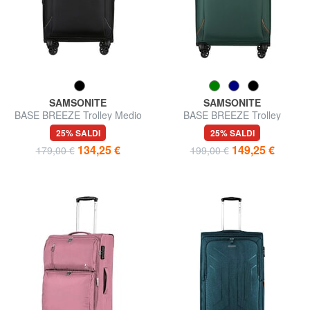
SAMSONITE
SAMSONITE
BASE BREEZE Trolley Medio
BASE BREEZE Trolley
Grande, espandibile
25% SALDI
25% SALDI
134,25 €
149,25 €
179,00 €
199,00 €