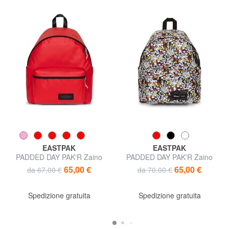
EASTPAK
EASTPAK
PADDED DAY PAK'R Zaino
PADDED DAY PAK'R Zaino
porta PC 14" con tasca porta
stampa Mickey Mouse
65,00 €
65,00 €
da 67,00 €
da 70,00 €
borraccia
Spedizione gratuita
Spedizione gratuita