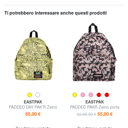
Ti potrebbero interessare anche questi prodotti
EASTPAK
EASTPAK
PADDED DAY PAK'R Zaino
PADDED PAKR Zaino porta
porta PC 14"
tablet
65,00 €
55,00 €
da 85,00 €