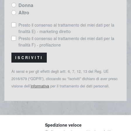
Donna
Altro
Presto il consenso al trattamento dei miei dati per la
finalità E) - marketing diretto
Presto il consenso al trattamento dei miei dati per la
finalità F) - profilazione
ISCRIVITI
Ai sensi e per gli effetti degli artt. 6, 7, 12, 13 del Reg. UE
2016/679 (“GDPR”), cliccando su “Iscriviti” dichiaro di aver preso
visione dell’
informativa
per il trattamento dei dati personali.
Spedizione veloce