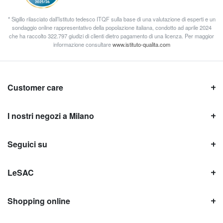
* Sigillo rilasciato dall’Istituto tedesco ITQF sulla base di una valutazione di esperti e un
sondaggio online rappresentativo della popolazione italiana, condotto ad aprile 2024
che ha raccolto 322.797 giudizi di clienti dietro pagamento di una licenza. Per maggior
informazione consultare
www.istituto-qualita.com
Customer care
I nostri negozi a Milano
Seguici su
LeSAC
Shopping online