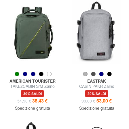
AMERICAN TOURISTER
EASTPAK
TAKE2CABIN S/M Zaino
CABIN PAKR Zaino
underseater, ok Ryanair
underseater, porta pc 15", ok
30% SALDI
30% SALDI
Ryanair
38,43 €
63,00 €
54,90 €
90,00 €
Spedizione gratuita
Spedizione gratuita