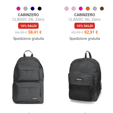
CABINZERO
CABINZERO
CLASSIC 28L Zaino
CLASSIC 36L Zaino
underseater 39cm
underseater 45cm
10% SALDI
10% SALDI
58,41 €
62,91 €
64,90 €
69,90 €
Spedizione gratuita
Spedizione gratuita