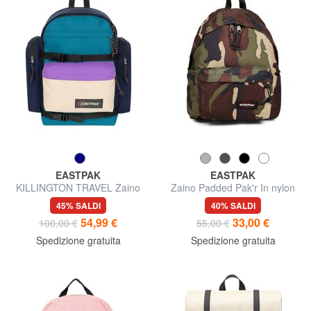
EASTPAK
EASTPAK
KILLINGTON TRAVEL Zaino
Zaino Padded Pak'r In nylon
multitasche
45% SALDI
40% SALDI
54,99 €
33,00 €
100,00 €
55,00 €
Spedizione gratuita
Spedizione gratuita