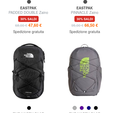
EASTPAK
EASTPAK
PADDED DOUBLE Zaino
PINNACLE Zaino
porta pc 13.3"
30% SALDI
30% SALDI
47,60 €
66,50 €
68,00 €
95,00 €
Spedizione gratuita
Spedizione gratuita