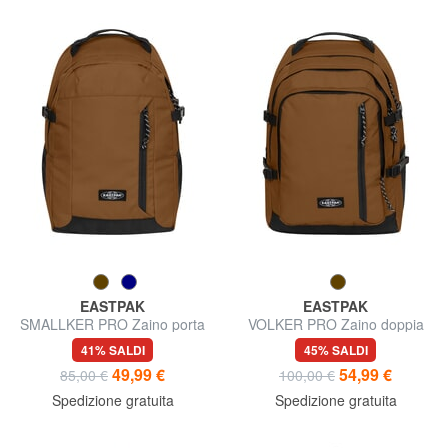
EASTPAK
EASTPAK
SMALLKER PRO Zaino porta
VOLKER PRO Zaino doppia
PC 15.6"
tasca
41% SALDI
45% SALDI
49,99 €
54,99 €
85,00 €
100,00 €
Spedizione gratuita
Spedizione gratuita