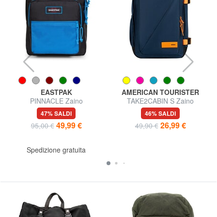
EASTPAK
AMERICAN TOURISTER
PINNACLE Zaino
TAKE2CABIN S Zaino
underseater ok Ryanair
47% SALDI
46% SALDI
49,99 €
26,99 €
95,00 €
49,90 €
Spedizione gratuita