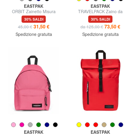
EASTPAK
EASTPAK
ORBIT Zainetto Misura
TRAVELPACK Zaino da
piccola
viaggio, porta pc 17"
30% SALDI
30% SALDI
31,50 €
73,50 €
45,00 €
da 125,00 €
Spedizione gratuita
Spedizione gratuita
EASTPAK
EASTPAK