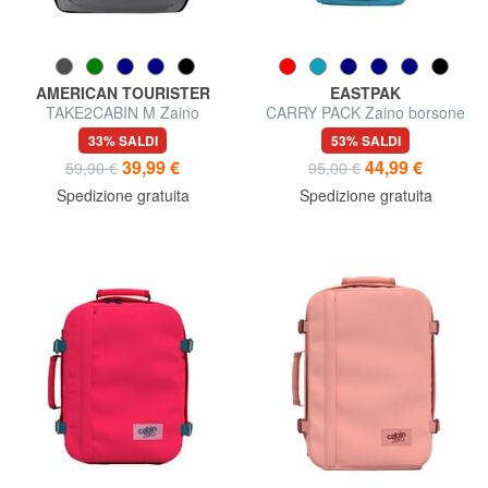
AMERICAN TOURISTER
EASTPAK
TAKE2CABIN M Zaino
CARRY PACK Zaino borsone
underseater ok easyJet
porta pc 17"
33% SALDI
53% SALDI
39,99 €
44,99 €
59,90 €
95,00 €
Spedizione gratuita
Spedizione gratuita