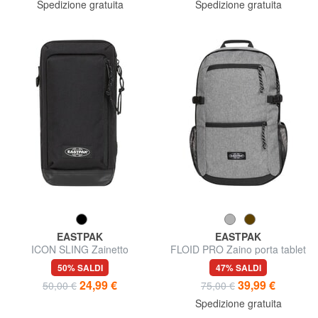
Spedizione gratuita
Spedizione gratuita
EASTPAK
EASTPAK
ICON SLING Zainetto
FLOID PRO Zaino porta tablet
monospalla
e borraccia
50% SALDI
47% SALDI
24,99 €
39,99 €
50,00 €
75,00 €
Spedizione gratuita