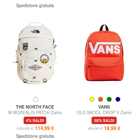
Spedizione gratuita
THE NORTH FACE
VANS
W BOREALIS PATCH Zaino
OLD SKOOL DROP V Zaino
da viaggio
porta PC 15"
4% SALDI
58% SALDI
114,99 €
18,99 €
120,00 €
45,00 €
Spedizione gratuita