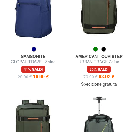
SAMSONITE
AMERICAN TOURISTER
GLOBAL TRAVEL Zaino
URBAN TRACK Zaino
ripiegabile
underseater ok Ryanair
41% SALDI
20% SALDI
16,99 €
63,92 €
29,00 €
79,90 €
Spedizione gratuita