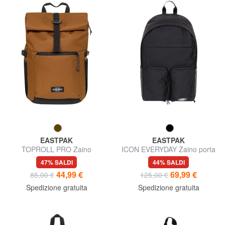
EASTPAK
EASTPAK
TOPROLL PRO Zaino
ICON EVERYDAY Zaino porta
multitasche
tablet e borraccia
47% SALDI
44% SALDI
44,99 €
69,99 €
85,00 €
125,00 €
Spedizione gratuita
Spedizione gratuita