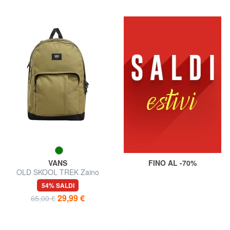
VANS
FINO AL -70%
OLD SKOOL TREK Zaino
porta PC 15"
54% SALDI
29,99 €
65,00 €