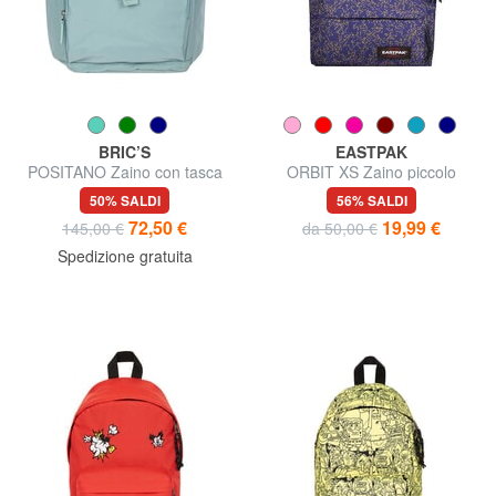
BRIC’S
EASTPAK
POSITANO Zaino con tasca
ORBIT XS Zaino piccolo
porta PC
50% SALDI
56% SALDI
72,50 €
19,99 €
145,00 €
da 50,00 €
Spedizione gratuita