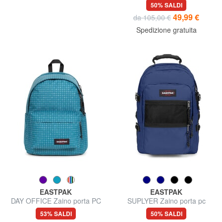
PC16"
50% SALDI
49,99 €
da 105,00 €
Spedizione gratuita
EASTPAK
EASTPAK
DAY OFFICE Zaino porta PC
SUPLYER Zaino porta pc
16"
15.6"
53% SALDI
50% SALDI