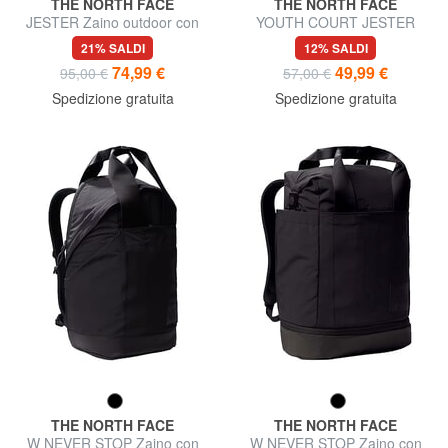
THE NORTH FACE
THE NORTH FACE
JESTER Zaino outdoor con
YOUTH COURT JESTER
porta pc 15"
Zaino porta PC 15"
21% SALDI
12% SALDI
74,99 €
49,99 €
95,00 €
57,00 €
Spedizione gratuita
Spedizione gratuita
THE NORTH FACE
THE NORTH FACE
W NEVER STOP Zaino con
W NEVER STOP Zaino con