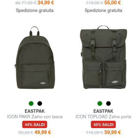
34,99 €
55,00 €
da 77,00 €
110,00 €
Spedizione gratuita
Spedizione gratuita
EASTPAK
EASTPAK
ICON PAKR Zaino con tasca
ICON TOPLOAD Zaino porta
frontale
PC e borraccia
44% SALDI
45% SALDI
49,99 €
59,99 €
90,00 €
110,00 €