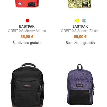
EASTPAK
EASTPAK
ORBIT XS Mickey Mouse
ORBIT XS Special Edition
Zaino piccolo
Zaino piccolo
55,00 €
55,00 €
Spedizione gratuita
Spedizione gratuita