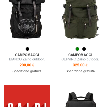
CAMPOMAGGI
CAMPOMAGGI
BIANCO Zaino outdoor,
CERVINO Zaino outdoor,
multitasche
multitasche
290,00 €
325,00 €
Spedizione gratuita
Spedizione gratuita