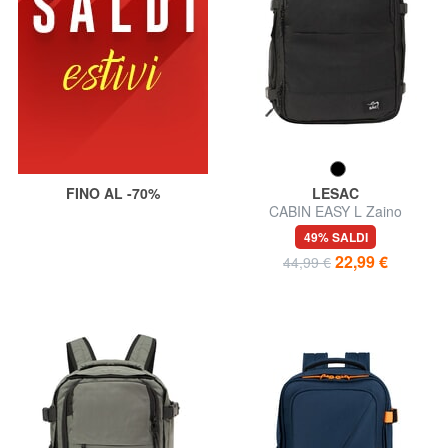
FINO AL -70%
LESAC
CABIN EASY L Zaino
Underseater, ok Easyjet
49% SALDI
22,99 €
44,99 €