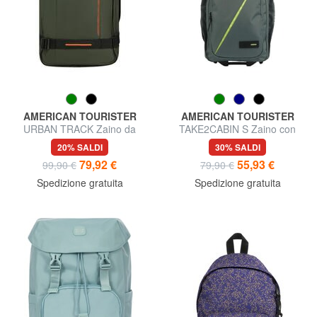
AMERICAN TOURISTER
AMERICAN TOURISTER
URBAN TRACK Zaino da
TAKE2CABIN S Zaino con
viaggio
ruote underseater
20% SALDI
30% SALDI
79,92 €
55,93 €
99,90 €
79,90 €
Spedizione gratuita
Spedizione gratuita