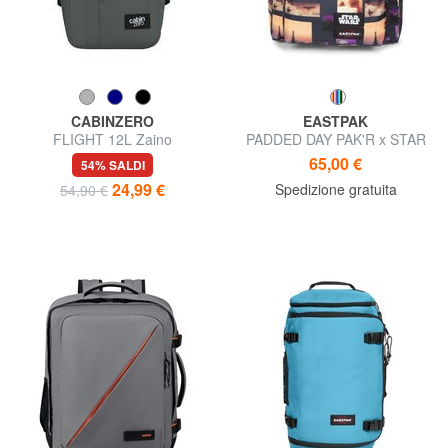
CABINZERO
EASTPAK
FLIGHT 12L Zaino
PADDED DAY PAK'R x STAR
underseater 34cm
WARS Zaino porta pc 14"
65,00 €
54% SALDI
24,99 €
Spedizione gratuita
54,90 €