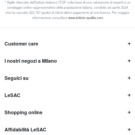
* Sigillo rilasciato dall’Istituto tedesco ITQF sulla base di una valutazione di esperti e un
sondaggio online rappresentativo della popolazione italiana, condotto ad aprile 2024
che ha raccolto 322.797 giudizi di clienti dietro pagamento di una licenza. Per maggior
informazione consultare
www.istituto-qualita.com
Customer care
I nostri negozi a Milano
Seguici su
LeSAC
Shopping online
Affidabilità LeSAC