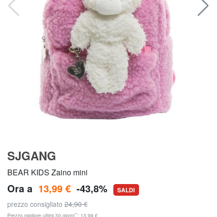
SJGANG
BEAR KIDS Zaino mini
Ora a
13,99 €
-43,8%
SALDI
prezzo consigliato
24,90 €
**
Prezzo migliore ultimi 30 giorni
: 13,99 €