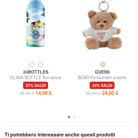
24BOTTLES
GUESS
CLIMA BOTTLE Borraccia
BEAR Portachiavi orsetto
termica 500ml
57% SALDI
20% SALDI
14,99 €
24,00 €
35,00 €
30,00 €
Ti potrebbero interessare anche questi prodotti