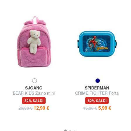
SJGANG
SPIDERMAN
BEAR KIDS Zaino mini
CRIME FIGHTER Porta
merenda
52% SALDI
62% SALDI
12,99 €
5,99 €
26,90 €
15,90 €