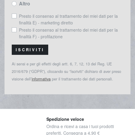
Altro
Presto il consenso al trattamento dei miei dati per la
finalità E) - marketing diretto
Presto il consenso al trattamento dei miei dati per la
finalità F) - profilazione
ISCRIVITI
Ai sensi e per gli effetti degli artt. 6, 7, 12, 13 del Reg. UE
2016/679 (“GDPR”), cliccando su “Iscriviti” dichiaro di aver preso
visione dell’
informativa
per il trattamento dei dati personali.
Spedizione veloce
Ordina e ricevi a casa i tuoi prodotti
preferiti. Consegna a 4,90 €