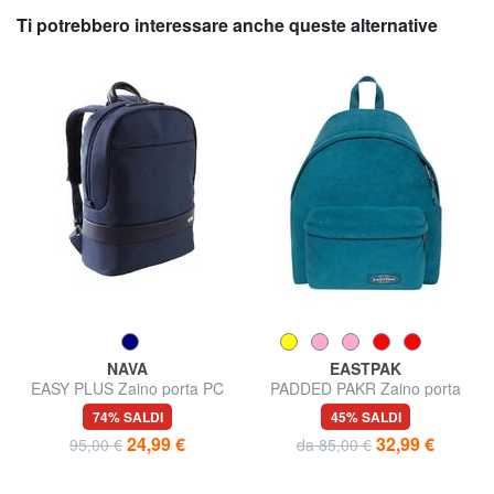
Ti potrebbero interessare anche queste alternative
NAVA
EASTPAK
EASY PLUS Zaino porta PC
PADDED PAKR Zaino porta
15,6"
tablet
74% SALDI
45% SALDI
24,99 €
32,99 €
95,00 €
da 85,00 €