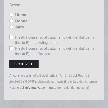
Sesso
Uomo
Donna
Altro
Presto il consenso al trattamento dei miei dati per la
finalità E) - marketing diretto
Presto il consenso al trattamento dei miei dati per la
finalità F) - profilazione
ISCRIVITI
Ai sensi e per gli effetti degli artt. 6, 7, 12, 13 del Reg. UE
2016/679 (“GDPR”), cliccando su “Iscriviti” dichiaro di aver preso
visione dell’
informativa
per il trattamento dei dati personali.