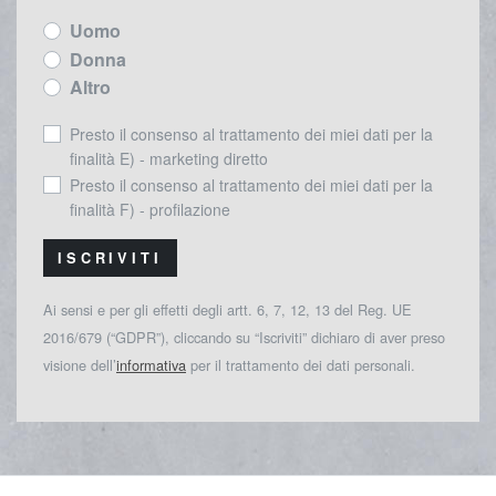
Uomo
Donna
Altro
Presto il consenso al trattamento dei miei dati per la
finalità E) - marketing diretto
Presto il consenso al trattamento dei miei dati per la
finalità F) - profilazione
ISCRIVITI
Ai sensi e per gli effetti degli artt. 6, 7, 12, 13 del Reg. UE
2016/679 (“GDPR”), cliccando su “Iscriviti” dichiaro di aver preso
visione dell’
informativa
per il trattamento dei dati personali.