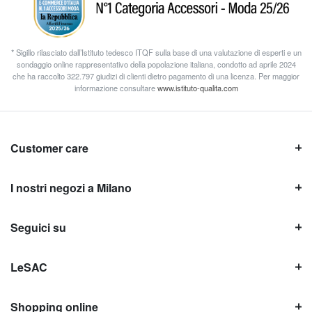
* Sigillo rilasciato dall’Istituto tedesco ITQF sulla base di una valutazione di esperti e un
sondaggio online rappresentativo della popolazione italiana, condotto ad aprile 2024
che ha raccolto 322.797 giudizi di clienti dietro pagamento di una licenza. Per maggior
informazione consultare
www.istituto-qualita.com
Customer care
I nostri negozi a Milano
Seguici su
LeSAC
Shopping online