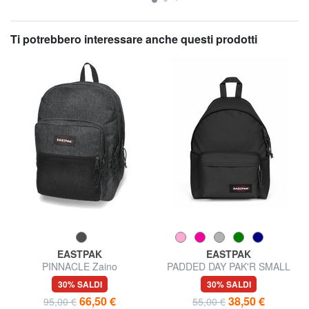
Ti potrebbero interessare anche questi prodotti
EASTPAK
EASTPAK
PINNACLE Zaino
PADDED DAY PAK'R SMALL
Zaino porta tablet con tasche
30% SALDI
30% SALDI
porta borraccia
66,50 €
38,50 €
95,00 €
55,00 €