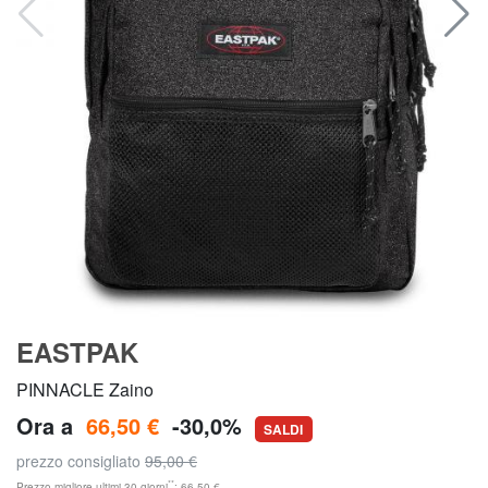
EASTPAK
PINNACLE Zaino
Ora a
66,50 €
-30,0%
SALDI
prezzo consigliato
95,00 €
**
Prezzo migliore ultimi 30 giorni
: 66,50 €