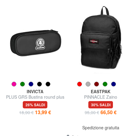
INVICTA
EASTPAK
PLUS GRS Bustina round plus
PINNACLE Zaino
26% SALDI
30% SALDI
13,99 €
66,50 €
18,90 €
95,00 €
Spedizione gratuita