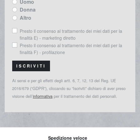
Uomo
Donna
Altro
Presto il consenso al trattamento dei miei dati per la
finalità E) - marketing diretto
Presto il consenso al trattamento dei miei dati per la
finalità F) - profilazione
ISCRIVITI
Ai sensi e per gli effetti degli artt. 6, 7, 12, 13 del Reg. UE
2016/679 (“GDPR”), cliccando su “Iscriviti” dichiaro di aver preso
visione dell’
informativa
per il trattamento dei dati personali.
Spedizione veloce