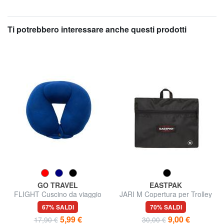
Ti potrebbero interessare anche questi prodotti
GO TRAVEL
EASTPAK
FLIGHT Cuscino da viaggio
JARI M Copertura per Trolley
Medio
67% SALDI
70% SALDI
5,99 €
9,00 €
17,90 €
30,00 €