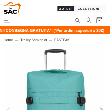
OUTLET
COLLEZIONI
EGNA GRATUITA*! (*Per ordini superiori a 30€)
Home
Trolley Semirigidi
EASTPAK