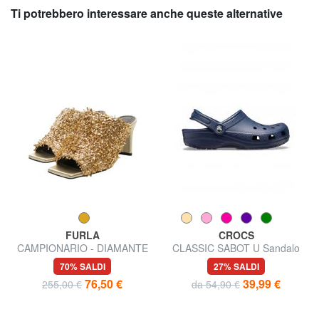
Ti potrebbero interessare anche queste alternative
FURLA
CROCS
CAMPIONARIO - DIAMANTE
CLASSIC SABOT U Sandalo
Sandali con strass
70% SALDI
27% SALDI
76,50 €
39,99 €
255,00 €
da 54,90 €