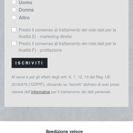
Uomo
Donna
Altro
Presto il consenso al trattamento dei miei dati per la
finalità E) - marketing diretto
Presto il consenso al trattamento dei miei dati per la
finalità F) - profilazione
ISCRIVITI
Ai sensi e per gli effetti degli artt. 6, 7, 12, 13 del Reg. UE
2016/679 (“GDPR”), cliccando su “Iscriviti” dichiaro di aver preso
visione dell’
informativa
per il trattamento dei dati personali.
Spedizione veloce