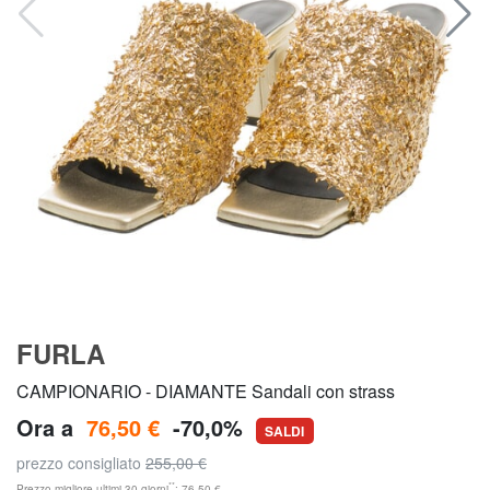
FURLA
CAMPIONARIO - DIAMANTE Sandali con strass
Ora a
76,50 €
-70,0%
SALDI
prezzo consigliato
255,00 €
**
Prezzo migliore ultimi 30 giorni
: 76,50 €