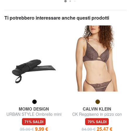
Ti potrebbero interessare anche questi prodotti
MOMO DESIGN
CALVIN KLEIN
URBAN STYLE Ombrello mini
CK Reggiseno in pizzo con
ferretto
71% SALDI
70% SALDI
9,99 €
25,47 €
35,00 €
84,90 €