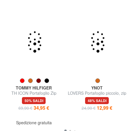
TOMMY HILFIGER
YNOT
TH ICON Portafoglio Zip
LOVERS Portafoglio piccolo, zip
Around
around
50% SALDI
48% SALDI
34,95 €
12,99 €
69,90 €
24,90 €
Spedizione gratuita