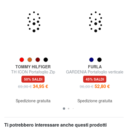
TOMMY HILFIGER
FURLA
TH ICON Portafoglio Zip
GARDENIA Portafoglio verticale
Around
in pelle
50% SALDI
45% SALDI
34,95 €
52,80 €
69,90 €
96,00 €
Spedizione gratuita
Spedizione gratuita
Ti potrebbero interessare anche questi prodotti