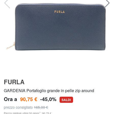
FURLA
GARDENIA Portafoglio grande in pelle zip around
Ora a
90,75 €
-45,0%
SALDI
prezzo consigliato
165,00 €
**
Prezzo migliore ultimi 30 giorni
: 90,75 €