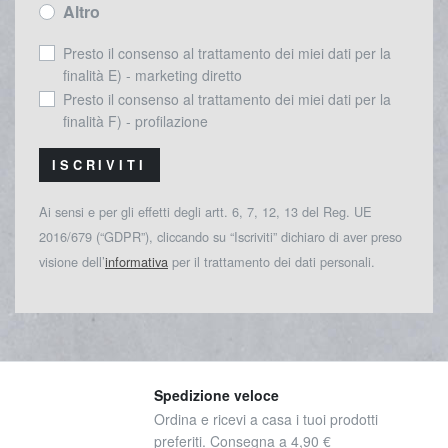
Altro
Presto il consenso al trattamento dei miei dati per la
finalità E) - marketing diretto
Presto il consenso al trattamento dei miei dati per la
finalità F) - profilazione
ISCRIVITI
Ai sensi e per gli effetti degli artt. 6, 7, 12, 13 del Reg. UE
2016/679 (“GDPR”), cliccando su “Iscriviti” dichiaro di aver preso
visione dell’
informativa
per il trattamento dei dati personali.
Spedizione veloce
Ordina e ricevi a casa i tuoi prodotti
preferiti. Consegna a 4,90 €