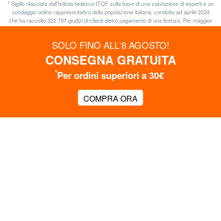
* Sigillo rilasciato dall’Istituto tedesco ITQF sulla base di una valutazione di esperti e un
sondaggio online rappresentativo della popolazione italiana, condotto ad aprile 2024
che ha raccolto 322.797 giudizi di clienti dietro pagamento di una licenza. Per maggior
informazione consultare
www.istituto-qualita.com
SOLO FINO ALL'8 AGOSTO!
CONSEGNA GRATUITA
Customer care
*
Per ordini superiori a 30€
OTTIENI SUBITO FINO AL 15% DI SCONTO
Iscriviti alla Newsletter
COMPRA ORA
I nostri negozi a Milano
Seguici su
LeSAC
Shopping online
Affidabilità LeSAC