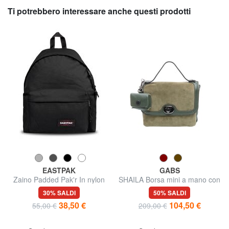
Ti potrebbero interessare anche questi prodotti
EASTPAK
GABS
Zaino Padded Pak'r In nylon
SHAILA Borsa mini a mano con
tracolla, in pelle
30% SALDI
50% SALDI
38,50 €
104,50 €
55,00 €
209,00 €