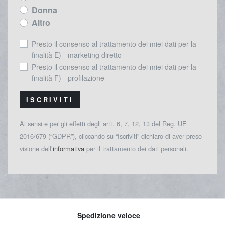
Donna
Altro
Presto il consenso al trattamento dei miei dati per la
finalità E) - marketing diretto
Presto il consenso al trattamento dei miei dati per la
finalità F) - profilazione
ISCRIVITI
Ai sensi e per gli effetti degli artt. 6, 7, 12, 13 del Reg. UE
2016/679 (“GDPR”), cliccando su “Iscriviti” dichiaro di aver preso
visione dell’
informativa
per il trattamento dei dati personali.
Spedizione veloce