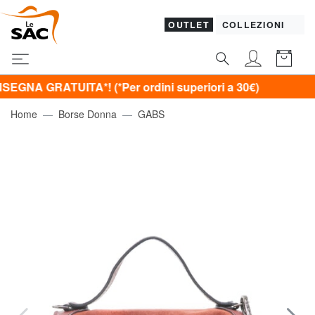
OUTLET
COLLEZIONI
ATUITA*! (*Per ordini superiori a 30€)
Home
Borse Donna
GABS