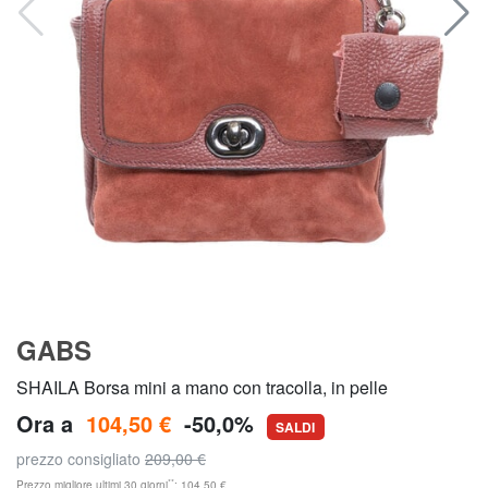
GABS
SHAILA Borsa mini a mano con tracolla, in pelle
Ora a
104,50 €
-50,0%
SALDI
prezzo consigliato
209,00 €
**
Prezzo migliore ultimi 30 giorni
: 104,50 €