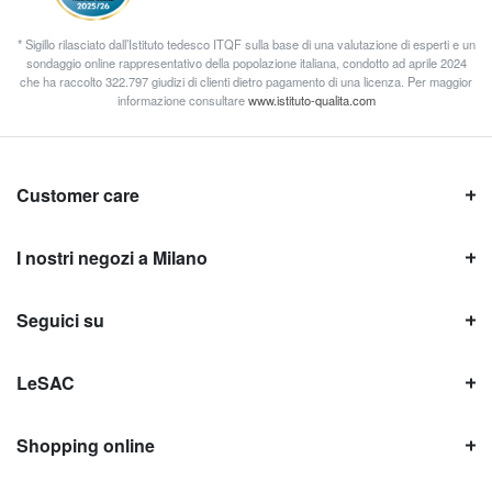
* Sigillo rilasciato dall’Istituto tedesco ITQF sulla base di una valutazione di esperti e un
sondaggio online rappresentativo della popolazione italiana, condotto ad aprile 2024
che ha raccolto 322.797 giudizi di clienti dietro pagamento di una licenza. Per maggior
informazione consultare
www.istituto-qualita.com
Customer care
I nostri negozi a Milano
Seguici su
LeSAC
Shopping online