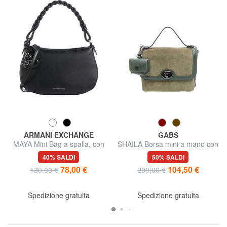
ARMANI EXCHANGE
GABS
MAYA Mini Bag a spalla, con
SHAILA Borsa mini a mano con
tracolla
tracolla, in pelle
40% SALDI
50% SALDI
78,00 €
104,50 €
130,00 €
209,00 €
Spedizione gratuita
Spedizione gratuita