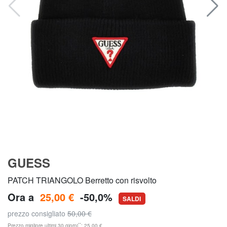
GUESS
PATCH TRIANGOLO Berretto con risvolto
Ora a
25,00 €
-50,0%
SALDI
prezzo consigliato
50,00 €
**
Prezzo migliore ultimi 30 giorni
: 25,00 €