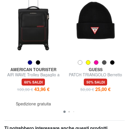
AMERICAN TOURISTER
GUESS
AIR WAVE Trolley Bagaglio a
PATCH TRIANGOLO Berretto
Mano
con risvolto
60% SALDI
50% SALDI
43,96 €
25,00 €
109,90 €
50,00 €
Spedizione gratuita
Ti potrebbero interessare anche questi prodotti