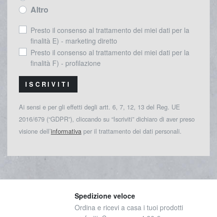
Altro
Presto il consenso al trattamento dei miei dati per la
finalità E) - marketing diretto
Presto il consenso al trattamento dei miei dati per la
finalità F) - profilazione
ISCRIVITI
Ai sensi e per gli effetti degli artt. 6, 7, 12, 13 del Reg. UE
2016/679 (“GDPR”), cliccando su “Iscriviti” dichiaro di aver preso
visione dell’
informativa
per il trattamento dei dati personali.
Spedizione veloce
Ordina e ricevi a casa i tuoi prodotti