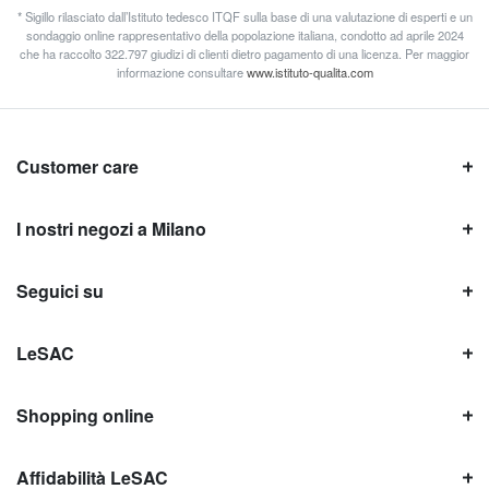
* Sigillo rilasciato dall’Istituto tedesco ITQF sulla base di una valutazione di esperti e un
sondaggio online rappresentativo della popolazione italiana, condotto ad aprile 2024
che ha raccolto 322.797 giudizi di clienti dietro pagamento di una licenza. Per maggior
informazione consultare
www.istituto-qualita.com
Customer care
I nostri negozi a Milano
Seguici su
LeSAC
Shopping online
Affidabilità LeSAC