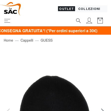
OUTLET
COLLEZIONI
GRATUITA*! (*Per ordini superiori a 30€)
Home
Cappelli
GUESS