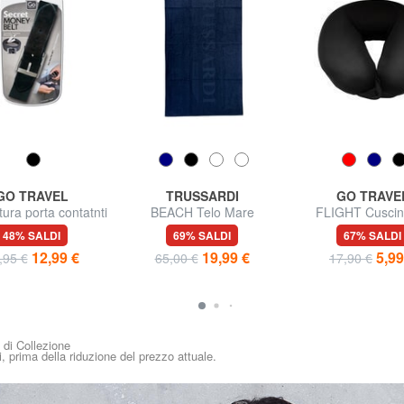
GO TRAVEL
TRUSSARDI
GO TRAVE
ura porta contatnti
BEACH Telo Mare
FLIGHT Cuscin
viaggio
48% SALDI
69% SALDI
67% SALDI
12,99 €
19,99 €
5,99
,95 €
65,00 €
17,90 €
i di Collezione
i, prima della riduzione del prezzo attuale.