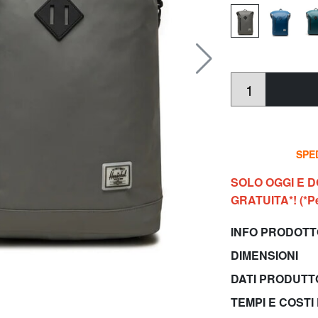
SPED
SOLO OGGI E 
GRATUITA*! (*Per
INFO PRODOT
DIMENSIONI
DATI PRODUT
TEMPI E COSTI