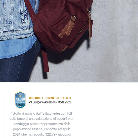
* Sigillo rilasciato dall’Istituto tedesco ITQF
sulla base di una valutazione di esperti e un
sondaggio online rappresentativo della
popolazione italiana, condotto ad aprile
2024 che ha raccolto 322.797 giudizi di