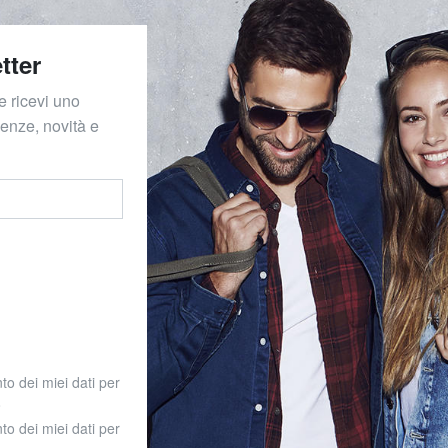
tter
e ricevi uno
denze, novità e
to dei miei dati per
o
to dei miei dati per