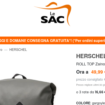
GI E DOMANI! CONSEGNA GRATUITA*! (*Per ordini superior
ro
HERSCHEL
HERSCHE
ROLL TOP Zaino 
Ora a
49,99 
prezzo consigliato
Prezzo migliore ultimi 30 gi
COLORE
: gargoyl