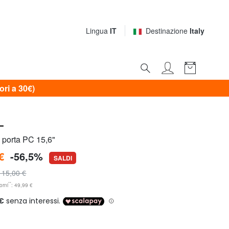
Lingua
IT
Destinazione
Italy
i a 30€)
L
porta PC 15,6"
€
-56,5%
SALDI
115,00 €
**
orni
: 49,99 €
e