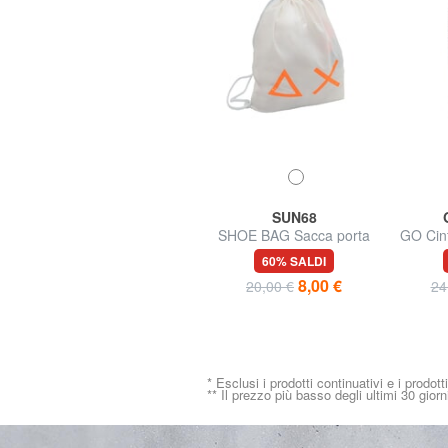
GO TRAVEL
SUN68
GO Porta Passaporto in
SHOE BAG Sacca porta
GO Cint
pelle
scarpe
35% SALDI
60% SALDI
12,99 €
8,00 €
19,99 €
20,00 €
24
* Esclusi i prodotti continuativi e i prodott
** Il prezzo più basso degli ultimi 30 giorn