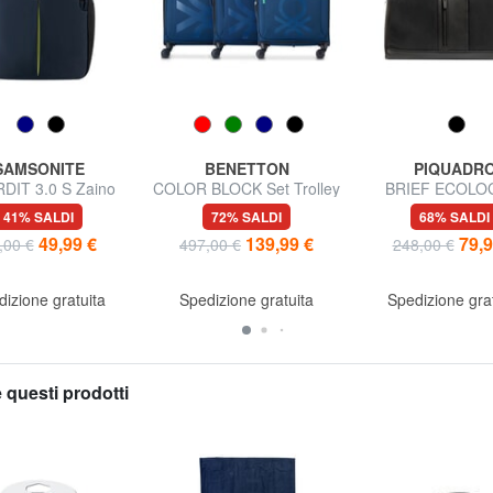
SAMSONITE
BENETTON
PIQUADR
DIT 3.0 S Zaino
COLOR BLOCK Set Trolley
BRIEF ECOLO
ter, porta pc 14.1"
Cabin + Medio + Grande
Borsoncino in tes
41% SALDI
72% SALDI
68% SALDI
ok Ryanair
espandibili
tracolla
49,99 €
139,99 €
79,9
,00 €
497,00 €
248,00 €
izione gratuita
Spedizione gratuita
Spedizione gra
 questi prodotti