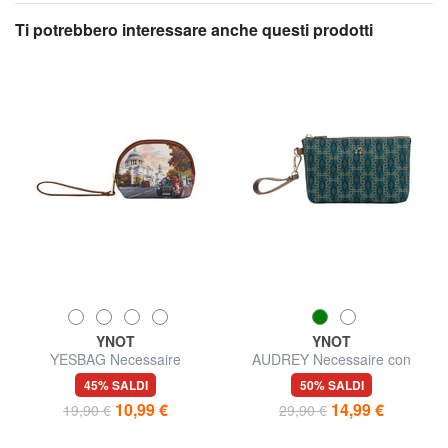
Ti potrebbero interessare anche questi prodotti
YNOT
YNOT
YESBAG Necessaire
AUDREY Necessaire con
polsierina
45% SALDI
50% SALDI
10,99 €
14,99 €
19,90 €
29,90 €