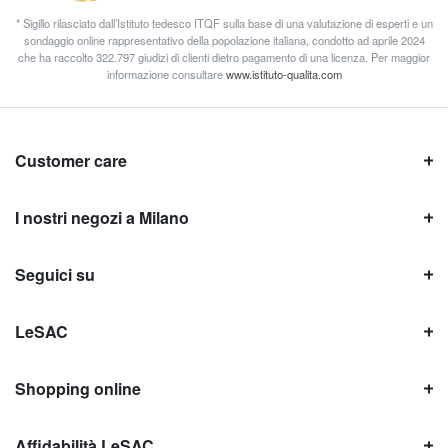
* Sigillo rilasciato dall’Istituto tedesco ITQF sulla base di una valutazione di esperti e un
sondaggio online rappresentativo della popolazione italiana, condotto ad aprile 2024
che ha raccolto 322.797 giudizi di clienti dietro pagamento di una licenza. Per maggior
informazione consultare
www.istituto-qualita.com
Customer care
I nostri negozi a Milano
Seguici su
LeSAC
Shopping online
Affidabilità LeSAC