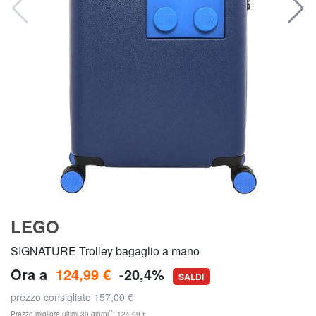
LEGO
SIGNATURE Trolley bagaglio a mano
Ora a
124,99 €
-20,4%
SALDI
prezzo consigliato
157,00 €
**
Prezzo migliore ultimi 30 giorni
: 124,99 €