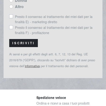
Donna
Altro
Presto il consenso al trattamento dei miei dati per la
finalità E) - marketing diretto
Presto il consenso al trattamento dei miei dati per la
finalità F) - profilazione
ISCRIVITI
Ai sensi e per gli effetti degli artt. 6, 7, 12, 13 del Reg. UE
2016/679 (“GDPR”), cliccando su “Iscriviti” dichiaro di aver preso
visione dell’
informativa
per il trattamento dei dati personali.
Spedizione veloce
Ordina e ricevi a casa i tuoi prodotti