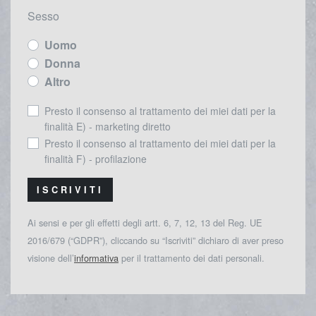
Sesso
Uomo
Donna
Altro
Presto il consenso al trattamento dei miei dati per la
finalità E) - marketing diretto
Presto il consenso al trattamento dei miei dati per la
finalità F) - profilazione
ISCRIVITI
Ai sensi e per gli effetti degli artt. 6, 7, 12, 13 del Reg. UE
2016/679 (“GDPR”), cliccando su “Iscriviti” dichiaro di aver preso
visione dell’
informativa
per il trattamento dei dati personali.