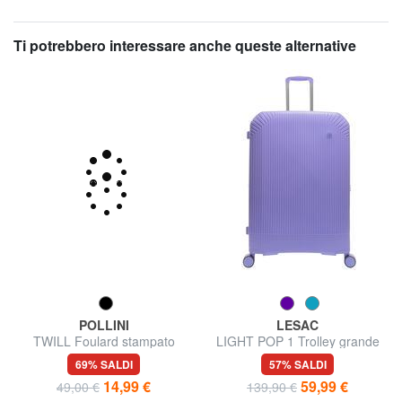
Ti potrebbero interessare anche queste alternative
POLLINI
LESAC
TWILL Foulard stampato
LIGHT POP 1 Trolley grande
espandibile
69% SALDI
57% SALDI
14,99 €
59,99 €
49,00 €
139,90 €