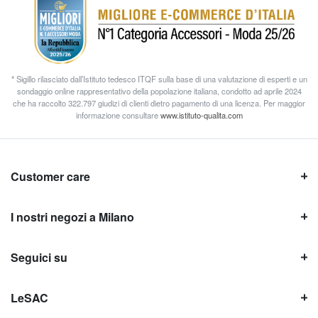
* Sigillo rilasciato dall’Istituto tedesco ITQF sulla base di una valutazione di esperti e un
sondaggio online rappresentativo della popolazione italiana, condotto ad aprile 2024
che ha raccolto 322.797 giudizi di clienti dietro pagamento di una licenza. Per maggior
informazione consultare
www.istituto-qualita.com
Customer care
I nostri negozi a Milano
Seguici su
LeSAC