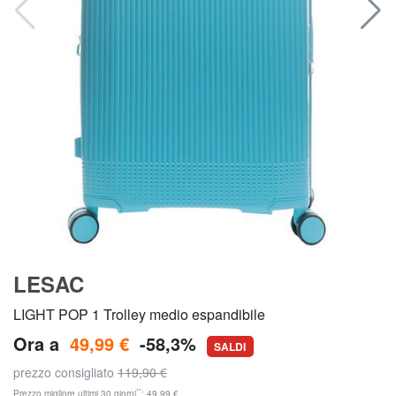
LESAC
LIGHT POP 1 Trolley medio espandibile
Ora a
49,99 €
-58,3%
SALDI
prezzo consigliato
119,90 €
**
Prezzo migliore ultimi 30 giorni
: 49,99 €