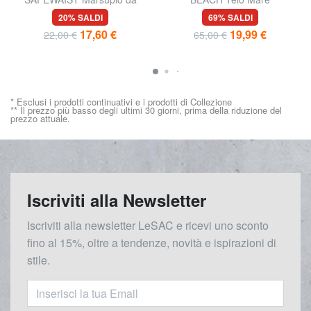
viaggio sicuro, da indossare
20% SALDI
69% SALDI
sotto gli indumenti
17,60 €
19,99 €
22,00 €
65,00 €
* Esclusi i prodotti continuativi e i prodotti di Collezione
** Il prezzo più basso degli ultimi 30 giorni, prima della riduzione del
prezzo attuale.
Iscriviti alla Newsletter
Iscriviti alla newsletter LeSAC e ricevi uno sconto
fino al 15%, oltre a tendenze, novità e ispirazioni di
stile.