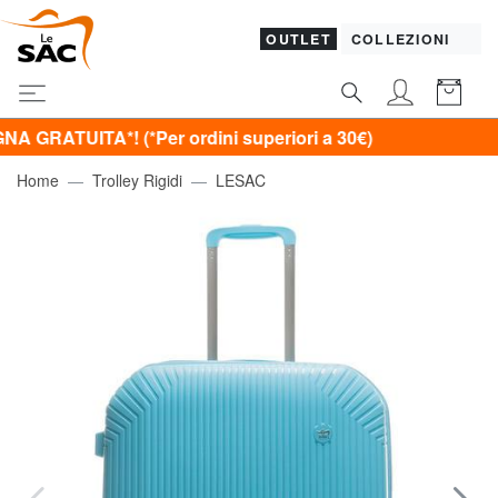
OUTLET
COLLEZIONI
TA*! (*Per ordini superiori a 30€)
Home
Trolley Rigidi
LESAC