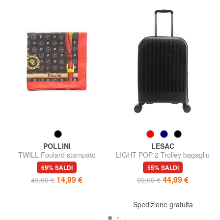
POLLINI
LESAC
TWILL Foulard stampato
LIGHT POP 2 Trolley bagaglio
a mano
69% SALDI
55% SALDI
14,99 €
44,99 €
49,00 €
99,90 €
Spedizione gratuita