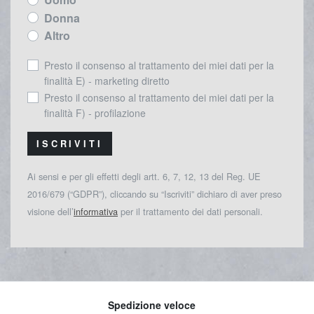
Donna
Altro
Presto il consenso al trattamento dei miei dati per la
finalità E) - marketing diretto
Presto il consenso al trattamento dei miei dati per la
finalità F) - profilazione
ISCRIVITI
Ai sensi e per gli effetti degli artt. 6, 7, 12, 13 del Reg. UE
2016/679 (“GDPR”), cliccando su “Iscriviti” dichiaro di aver preso
visione dell’
informativa
per il trattamento dei dati personali.
Spedizione veloce