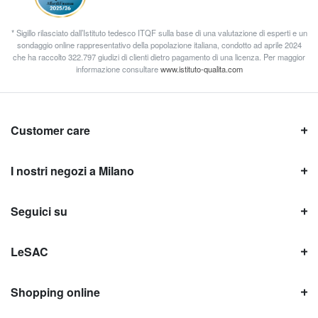
* Sigillo rilasciato dall’Istituto tedesco ITQF sulla base di una valutazione di esperti e un
sondaggio online rappresentativo della popolazione italiana, condotto ad aprile 2024
che ha raccolto 322.797 giudizi di clienti dietro pagamento di una licenza. Per maggior
informazione consultare
www.istituto-qualita.com
Customer care
I nostri negozi a Milano
Seguici su
LeSAC
Shopping online