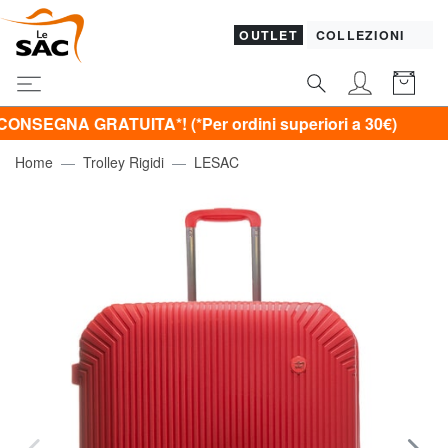
OUTLET
COLLEZIONI
 GRATUITA*! (*Per ordini superiori a 30€)
Home
Trolley Rigidi
LESAC