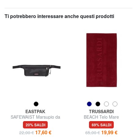
Ti potrebbero interessare anche questi prodotti
EASTPAK
TRUSSARDI
SAFEWAIST Marsupio da
BEACH Telo Mare
viaggio sicuro, da indossare
20% SALDI
69% SALDI
sotto gli indumenti
17,60 €
19,99 €
22,00 €
65,00 €