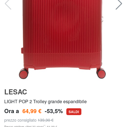
LESAC
LIGHT POP 2 Trolley grande espandibile
Ora a
64,99 €
-53,5%
SALDI
prezzo consigliato
139,90 €
**
Prezzo migliore ultimi 30 giorni
: 64,99 €