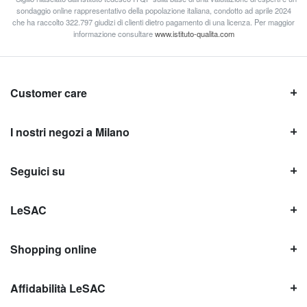
sondaggio online rappresentativo della popolazione italiana, condotto ad aprile 2024
che ha raccolto 322.797 giudizi di clienti dietro pagamento di una licenza. Per maggior
informazione consultare
www.istituto-qualita.com
Customer care
I nostri negozi a Milano
Seguici su
LeSAC
Shopping online
Affidabilità LeSAC