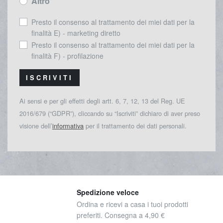
Altro
Presto il consenso al trattamento dei miei dati per la
finalità E) - marketing diretto
Presto il consenso al trattamento dei miei dati per la
finalità F) - profilazione
ISCRIVITI
Ai sensi e per gli effetti degli artt. 6, 7, 12, 13 del Reg. UE
2016/679 (“GDPR”), cliccando su “Iscriviti” dichiaro di aver preso
visione dell’
informativa
per il trattamento dei dati personali.
Spedizione veloce
Ordina e ricevi a casa i tuoi prodotti
preferiti. Consegna a 4,90 €