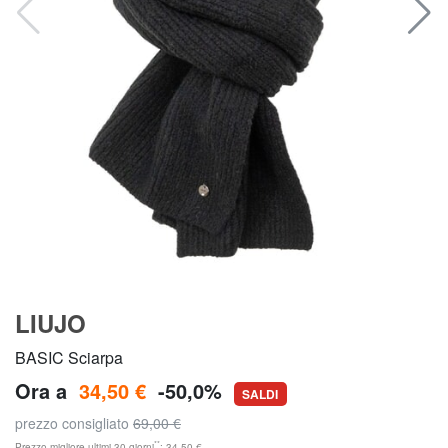
LIUJO
BASIC Sciarpa
Ora a
34,50 €
-50,0%
SALDI
prezzo consigliato
69,00 €
**
Prezzo migliore ultimi 30 giorni
: 34,50 €