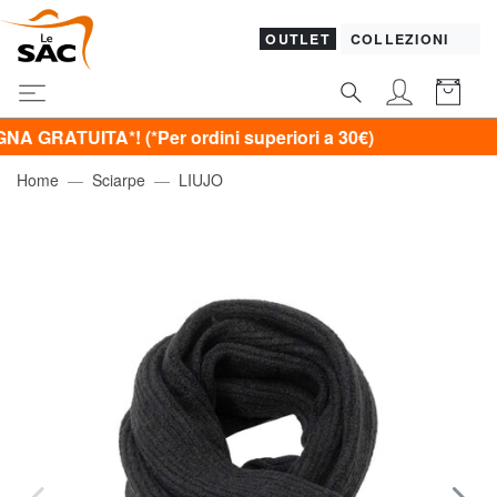
OUTLET
COLLEZIONI
ITA*! (*Per ordini superiori a 30€)
Home
Sciarpe
LIUJO