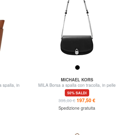
MICHAEL KORS
spalla, in
MILA Borsa a spalla con tracolla, in pelle
50% SALDI
197,50 €
395,00 €
Spedizione gratuita