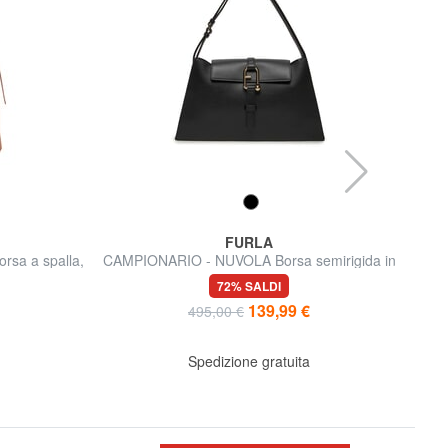
FURLA
sa a spalla,
CAMPIONARIO - NUVOLA Borsa semirigida in
y
pelle
72% SALDI
139,99 €
495,00 €
Spedizione gratuita