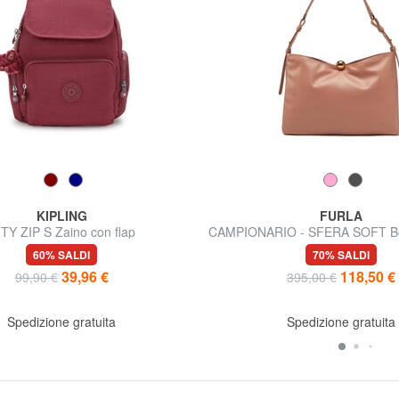
KIPLING
FURLA
TY ZIP S Zaino con flap
CAMPIONARIO - SFERA SOFT Bor
in pelle, Made in Ital
60% SALDI
70% SALDI
39,96 €
118,50 €
99,90 €
395,00 €
Spedizione gratuita
Spedizione gratuita