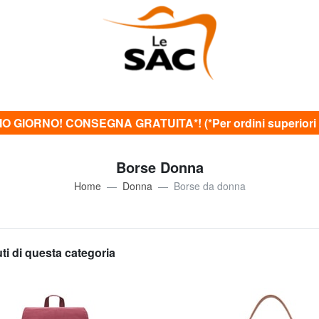
O GIORNO! CONSEGNA GRATUITA*! (*Per ordini superiori 
Borse Donna
Home
Donna
Borse da donna
uti di questa categoria