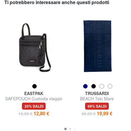
Ti potrebbero interessare anche questi prodotti
EASTPAK
TRUSSARDI
SAFEPOUCH Custodia viaggio
BEACH Telo Mare
da collo sicura, da indossare
20% SALDI
69% SALDI
sotto gli indumenti
12,80 €
19,99 €
16,00 €
65,00 €