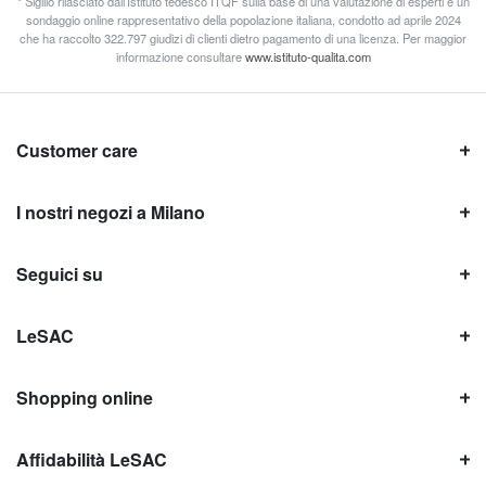
* Sigillo rilasciato dall’Istituto tedesco ITQF sulla base di una valutazione di esperti e un
sondaggio online rappresentativo della popolazione italiana, condotto ad aprile 2024
che ha raccolto 322.797 giudizi di clienti dietro pagamento di una licenza. Per maggior
informazione consultare
www.istituto-qualita.com
Customer care
I nostri negozi a Milano
Seguici su
LeSAC
Shopping online
Affidabilità LeSAC