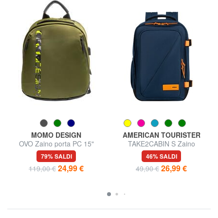
MOMO DESIGN
AMERICAN TOURISTER
OVO Zaino porta PC 15"
TAKE2CABIN S Zaino
underseater ok Ryanair
79% SALDI
46% SALDI
24,99 €
26,99 €
119,00 €
49,90 €