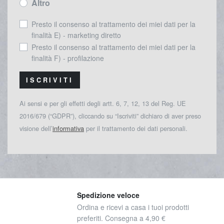
Altro
Presto il consenso al trattamento dei miei dati per la
finalità E) - marketing diretto
Presto il consenso al trattamento dei miei dati per la
finalità F) - profilazione
ISCRIVITI
Ai sensi e per gli effetti degli artt. 6, 7, 12, 13 del Reg. UE
2016/679 (“GDPR”), cliccando su “Iscriviti” dichiaro di aver preso
visione dell’
informativa
per il trattamento dei dati personali.
Spedizione veloce
Ordina e ricevi a casa i tuoi prodotti
preferiti. Consegna a 4,90 €