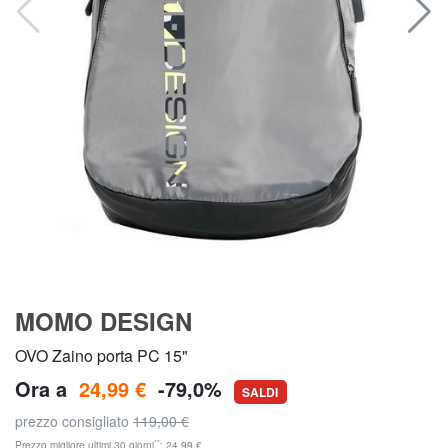
MOMO DESIGN
OVO Zaino porta PC 15"
Ora a
24,99 €
-79,0%
SALDI
prezzo consigliato
119,00 €
**
Prezzo migliore ultimi 30 giorni
: 24,99 €