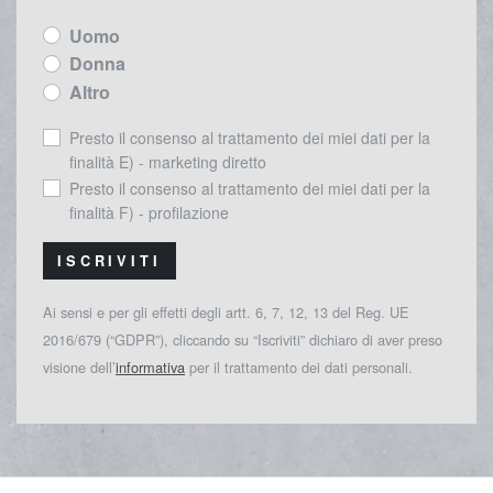
Uomo
Donna
Altro
Presto il consenso al trattamento dei miei dati per la
finalità E) - marketing diretto
Presto il consenso al trattamento dei miei dati per la
finalità F) - profilazione
ISCRIVITI
Ai sensi e per gli effetti degli artt. 6, 7, 12, 13 del Reg. UE
2016/679 (“GDPR”), cliccando su “Iscriviti” dichiaro di aver preso
visione dell’
informativa
per il trattamento dei dati personali.