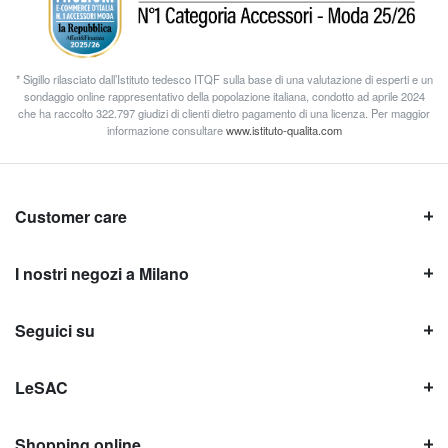
* Sigillo rilasciato dall’Istituto tedesco ITQF sulla base di una valutazione di esperti e un
sondaggio online rappresentativo della popolazione italiana, condotto ad aprile 2024
che ha raccolto 322.797 giudizi di clienti dietro pagamento di una licenza. Per maggior
informazione consultare
www.istituto-qualita.com
Customer care
I nostri negozi a Milano
Seguici su
LeSAC
Shopping online