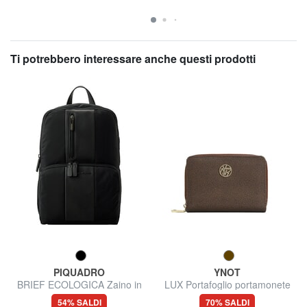
Ti potrebbero interessare anche questi prodotti
PIQUADRO
YNOT
BRIEF ECOLOGICA Zaino in
LUX Portafoglio portamonete
tessuto riciclato, pc 14"
medio
54% SALDI
70% SALDI