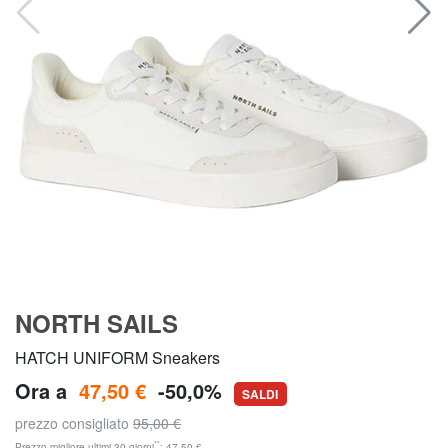
NORTH SAILS
HATCH UNIFORM Sneakers
Ora a
47,50 €
-50,0%
SALDI
prezzo consigliato
95,00 €
**
Prezzo migliore ultimi 30 giorni
: 47,50 €