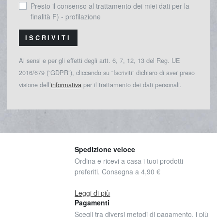
Presto il consenso al trattamento dei miei dati per la
finalità F) - profilazione
ISCRIVITI
Ai sensi e per gli effetti degli artt. 6, 7, 12, 13 del Reg. UE
2016/679 (“GDPR”), cliccando su “Iscriviti” dichiaro di aver preso
visione dell’
informativa
per il trattamento dei dati personali.
Spedizione veloce
Ordina e ricevi a casa i tuoi prodotti
preferiti. Consegna a 4,90 €
Leggi di più
Pagamenti
Scegli tra diversi metodi di pagamento, i più