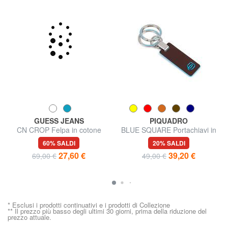
GUESS JEANS
PIQUADRO
CN CROP Felpa in cotone
BLUE SQUARE Portachiavi in
pelle
60% SALDI
20% SALDI
27,60 €
39,20 €
69,00 €
49,00 €
* Esclusi i prodotti continuativi e i prodotti di Collezione
** Il prezzo più basso degli ultimi 30 giorni, prima della riduzione del
prezzo attuale.