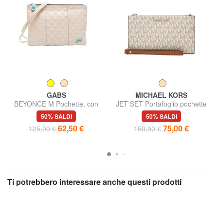
GABS
MICHAEL KORS
BEYONCE M Pochette, con
JET SET Portafoglio pochette
tracolla
con polsierina
50% SALDI
50% SALDI
62,50 €
75,00 €
125,00 €
150,00 €
Ti potrebbero interessare anche questi prodotti