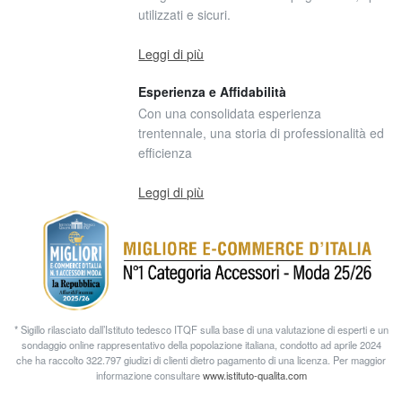
utilizzati e sicuri.
Leggi di più
Esperienza e Affidabilità
Con una consolidata esperienza
trentennale, una storia di professionalità ed
efficienza
Leggi di più
* Sigillo rilasciato dall’Istituto tedesco ITQF sulla base di una valutazione di esperti e un
sondaggio online rappresentativo della popolazione italiana, condotto ad aprile 2024
che ha raccolto 322.797 giudizi di clienti dietro pagamento di una licenza. Per maggior
informazione consultare
www.istituto-qualita.com