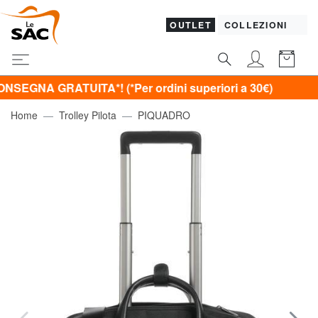
OUTLET
COLLEZIONI
 GRATUITA*! (*Per ordini superiori a 30€)
Home
Trolley Pilota
PIQUADRO