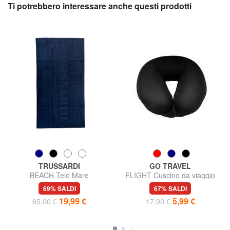
Ti potrebbero interessare anche questi prodotti
TRUSSARDI
GO TRAVEL
BEACH Telo Mare
FLIGHT Cuscino da viaggio
69% SALDI
67% SALDI
19,99 €
5,99 €
65,00 €
17,90 €