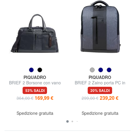
PIQUADRO
PIQUADRO
BRIEF 2 Borsone con vano
BRIEF 2 Zaino porta PC in
porta scarpe
tessuto riciclato
53% SALDI
20% SALDI
169,99 €
239,20 €
364,00 €
299,00 €
Spedizione gratuita
Spedizione gratuita