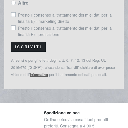
Altro
Presto il consenso al trattamento dei miei dati per la
finalità E) - marketing diretto
Presto il consenso al trattamento dei miei dati per la
finalità F) - profilazione
ISCRIVITI
Ai sensi e per gli effetti degli artt. 6, 7, 12, 13 del Reg. UE
2016/679 (“GDPR”), cliccando su “Iscriviti” dichiaro di aver preso
visione dell’
informativa
per il trattamento dei dati personali.
Spedizione veloce
Ordina e ricevi a casa i tuoi prodotti
preferiti. Consegna a 4,90 €