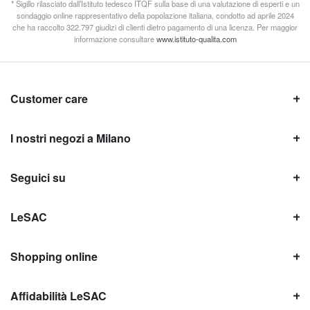
* Sigillo rilasciato dall’Istituto tedesco ITQF sulla base di una valutazione di esperti e un
sondaggio online rappresentativo della popolazione italiana, condotto ad aprile 2024
che ha raccolto 322.797 giudizi di clienti dietro pagamento di una licenza. Per maggior
informazione consultare
www.istituto-qualita.com
Customer care
I nostri negozi a Milano
Seguici su
LeSAC
Shopping online
Affidabilità LeSAC