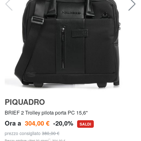
PIQUADRO
BRIEF 2 Trolley pilota porta PC 15,6"
Ora a
304,00 €
-20,0%
SALDI
prezzo consigliato
380,00 €
**
Prezzo migliore ultimi 30 giorni
: 304,00 €