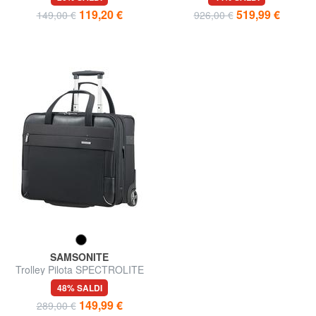
119,20 €
519,99 €
149,00 €
926,00 €
SAMSONITE
Trolley Pilota SPECTROLITE
2.0, porta PC 17,3"
48% SALDI
149,99 €
289,00 €