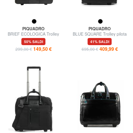
PIQUADRO
PIQUADRO
BRIEF ECOLOGICA Trolley
BLUE SQUARE Trolley pilota
Pilota
in pelle, porta PC 15.6"
50% SALDI
41% SALDI
149,50 €
409,99 €
299,00 €
695,00 €