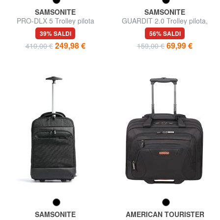
SAMSONITE
SAMSONITE
PRO-DLX 5 Trolley pilota
GUARDIT 2.0 Trolley pilota,
porta PC 15,6"
porta PC 17,3"
39% SALDI
56% SALDI
249,98 €
69,99 €
410,00 €
159,00 €
SAMSONITE
AMERICAN TOURISTER