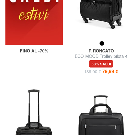
FINO AL -70%
R RONCATO
ECO-MOOD Trolley pilota 4
ruote, porta pc 17"
58% SALDI
79,99 €
189,00 €