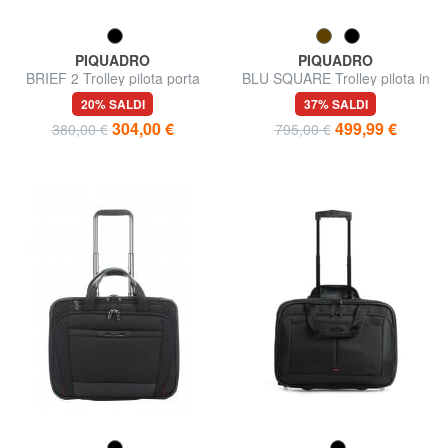
PIQUADRO
PIQUADRO
BRIEF 2 Trolley pilota porta
BLU SQUARE Trolley pilota in
PC 15,6"
pelle
20% SALDI
37% SALDI
304,00 €
499,99 €
380,00 €
795,00 €