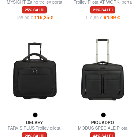
MYSIGHT Zaino trolley porta
Trolley Pilota AT WORK, porta
pc 17"
tablet e PC 15.6"
25% SALDI
21% SALDI
116,25 €
94,99 €
155,00 €
119,90 €
DELSEY
PIQUADRO
PARVIS PLUS Trolley pilota,
MODUS SPECIALE Pilota
porta pc 17"
porta PC 15,6"
20% SALDI
44% SALDI