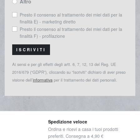
Altro
Presto il consenso al trattamento dei miei dati per la
finalità E) - marketing diretto
Presto il consenso al trattamento dei miei dati per la
finalità F) - profilazione
ISCRIVITI
Ai sensi e per gli effetti degli artt. 6, 7, 12, 13 del Reg. UE
2016/679 (“GDPR”), cliccando su “Iscriviti” dichiaro di aver preso
visione dell’
informativa
per il trattamento dei dati personali.
Spedizione veloce
Ordina e ricevi a casa i tuoi prodotti
preferiti. Consegna a 4,90 €