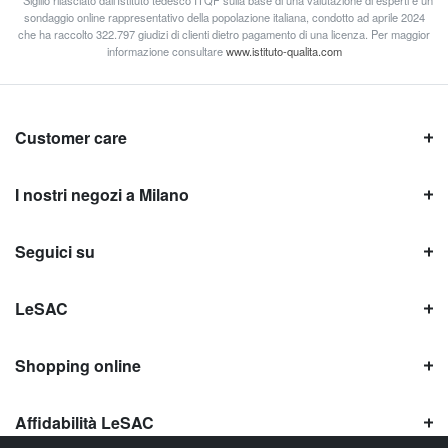
* Sigillo rilasciato dall’Istituto tedesco ITQF sulla base di una valutazione di esperti e un
sondaggio online rappresentativo della popolazione italiana, condotto ad aprile 2024
che ha raccolto 322.797 giudizi di clienti dietro pagamento di una licenza. Per maggior
informazione consultare
www.istituto-qualita.com
Customer care
I nostri negozi a Milano
Seguici su
LeSAC
Shopping online
Affidabilità LeSAC