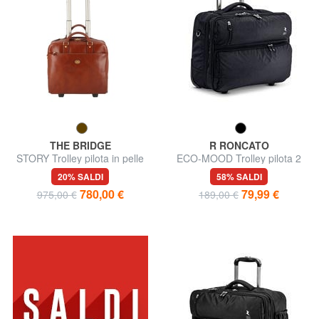
THE BRIDGE
R RONCATO
STORY Trolley pilota in pelle
ECO-MOOD Trolley pilota 2
porta pc 13"
ruote, porta pc 17"
20% SALDI
58% SALDI
780,00 €
79,99 €
975,00 €
189,00 €