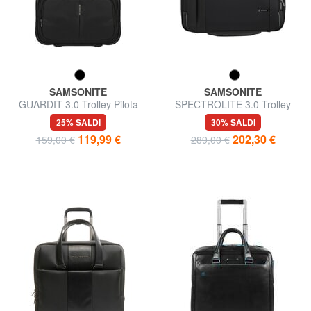
SAMSONITE
SAMSONITE
GUARDIT 3.0 Trolley Pilota
SPECTROLITE 3.0 Trolley
Pilota porta PC 17,3"
25% SALDI
30% SALDI
119,99 €
202,30 €
159,00 €
289,00 €