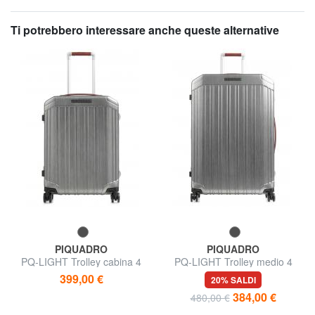
Ti potrebbero interessare anche queste alternative
PIQUADRO
PIQUADRO
PQ-LIGHT Trolley cabina 4
PQ-LIGHT Trolley medio 4
ruote
ruote
399,00 €
20% SALDI
384,00 €
480,00 €