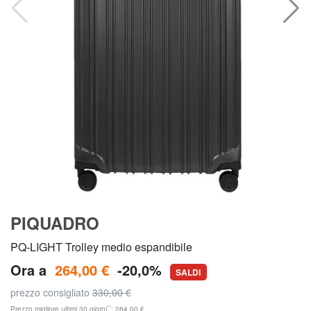
PIQUADRO
PQ-LIGHT Trolley medio espandibile
Ora a
264,00 €
-20,0%
SALDI
prezzo consigliato
330,00 €
**
Prezzo migliore ultimi 30 giorni
: 264,00 €