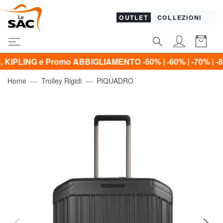
OUTLET
COLLEZIONI
Promo ABBIGLIAMENTO -50% | -60% | -70% | -80%*
Home
Trolley Rigidi
PIQUADRO