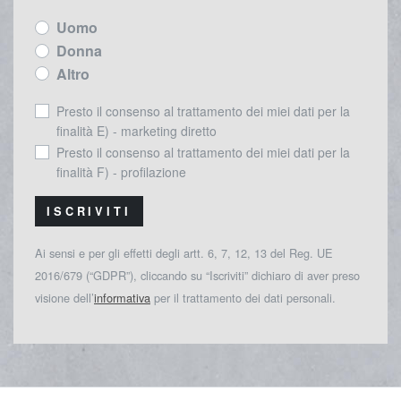
Uomo
Donna
Altro
Presto il consenso al trattamento dei miei dati per la
finalità E) - marketing diretto
Presto il consenso al trattamento dei miei dati per la
finalità F) - profilazione
ISCRIVITI
Ai sensi e per gli effetti degli artt. 6, 7, 12, 13 del Reg. UE
2016/679 (“GDPR”), cliccando su “Iscriviti” dichiaro di aver preso
visione dell’
informativa
per il trattamento dei dati personali.