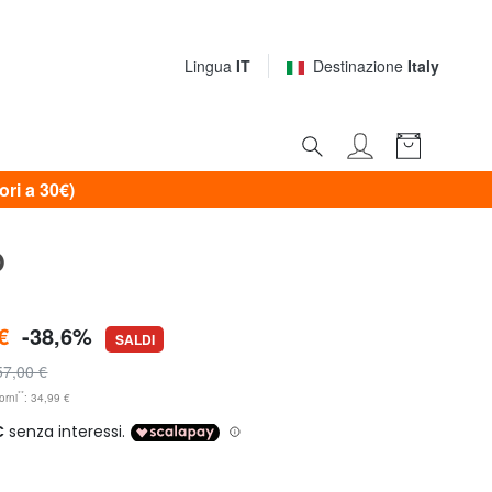
Lingua
IT
Destinazione
Italy
i a 30€)
O
€
-38,6%
SALDI
57,00 €
**
orni
: 34,99 €