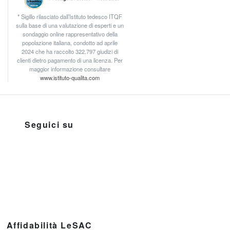
* Sigillo rilasciato dall’Istituto tedesco ITQF
sulla base di una valutazione di esperti e un
sondaggio online rappresentativo della
popolazione italiana, condotto ad aprile
2024 che ha raccolto 322.797 giudizi di
clienti dietro pagamento di una licenza. Per
maggior informazione consultare
www.istituto-qualita.com
Seguici su
Affidabilità LeSAC