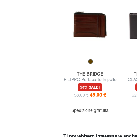
PIQUADRO
THE BRIDGE
T
ATLAS
FILIPPO Portacarte in pelle
CLAS
con zip
port
38% SALDI
50% SALDI
44,99 €
49,00 €
73,00 €
98,00 €
62
Spedizione gratuita
Spedizione gratuita
Ti potrebbero interessare anche