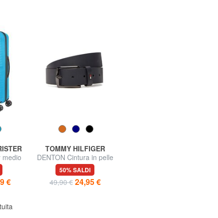
RISTER
TOMMY HILFIGER
AMEN
y medio
DENTON Cintura in pelle
TENNIS MANIA Bracciale
con zirconi arancioni
50% SALDI
60% SALDI
9 €
24,95 €
19,99 €
49,90 €
49,90 €
tuita