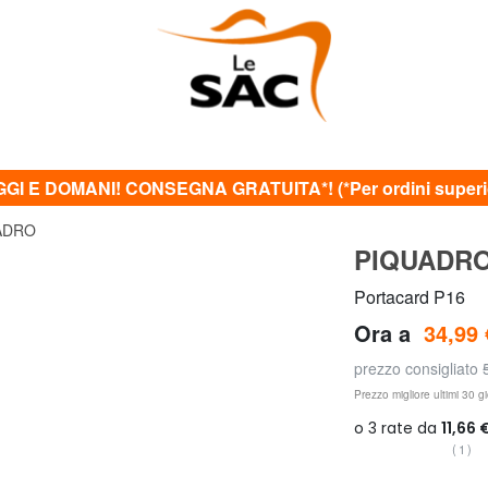
GI E DOMANI! CONSEGNA GRATUITA*! (*Per ordini superior
ADRO
PIQUADR
Portacard P16
Ora a
34,99 
prezzo consigliato
Prezzo migliore ultimi 30 gi
(1)