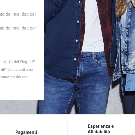
to dei miei dati per
o
to dei miei dati per
 7, 12, 13 del Reg. UE
iti” dichiaro di aver
attamento dei dati
Esperienza e
Affidabilità
Pagamenti