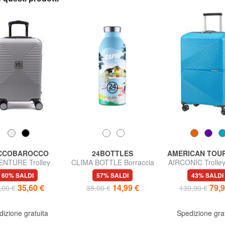
CCOBAROCCO
24BOTTLES
AMERICAN TOU
ENTURE Trolley
CLIMA BOTTLE Borraccia
AIRCONIC Trolle
isura media
termica 500ml
leggero
60% SALDI
57% SALDI
43% SALDI
35,60 €
14,99 €
79,9
,00 €
35,00 €
139,90 €
izione gratuita
Spedizione gra