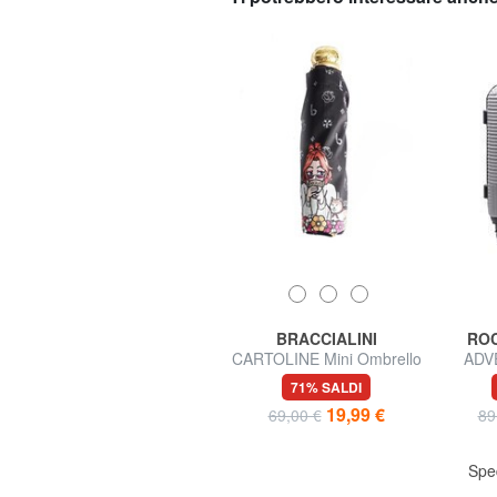
ROCCOBAROCCO
BRACCIALINI
RO
ADVENTURE Set 3 trolley
CARTOLINE Mini Ombrello
ADV
cabin, medio, grande
stampato
m
60% SALDI
71% SALDI
99,60 €
19,99 €
249,00 €
69,00 €
89
Spedizione gratuita
Sped