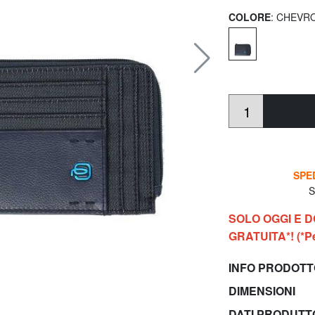
COLORE
: CHEVR
SPED
So
SOLO OGGI E 
GRATUITA*! (*Per
INFO PRODOT
DIMENSIONI
DATI PRODUT