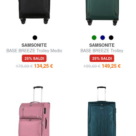
SAMSONITE
SAMSONITE
BASE BREEZE Trolley Medio
BASE BREEZE Trolley
Grande, espandibile
25% SALDI
25% SALDI
134,25 €
149,25 €
179,00 €
199,00 €