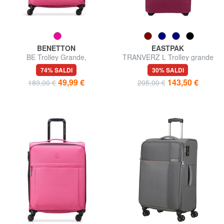
BENETTON
EASTPAK
BE Trolley Grande,
TRANVERZ L Trolley grande
espandibile
74% SALDI
30% SALDI
49,99 €
143,50 €
189,00 €
205,00 €