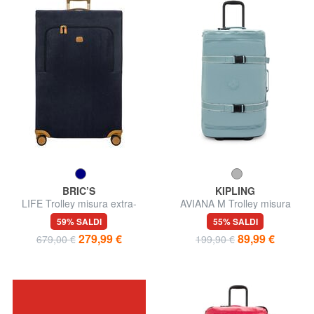
BRIC’S
KIPLING
LIFE Trolley misura extra-
AVIANA M Trolley misura
grande
media
59% SALDI
55% SALDI
279,99 €
89,99 €
679,00 €
199,90 €