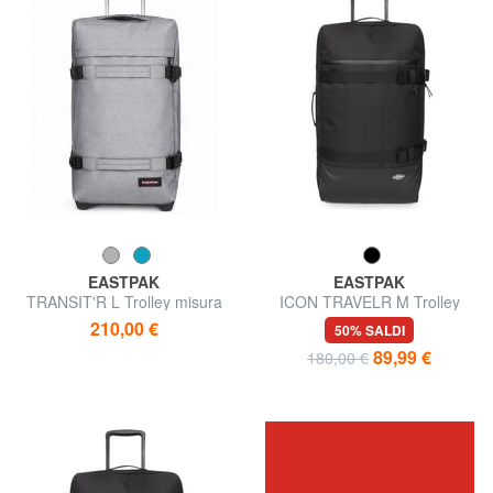
EASTPAK
EASTPAK
TRANSIT'R L Trolley misura
ICON TRAVELR M Trolley
grande
misura media
210,00 €
50% SALDI
89,99 €
180,00 €