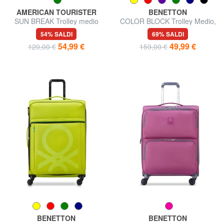
AMERICAN TOURISTER
BENETTON
SUN BREAK Trolley medio
COLOR BLOCK Trolley Medio,
espandibile
espandibile
54% SALDI
69% SALDI
54,99 €
49,99 €
120,00 €
159,00 €
BENETTON
BENETTON