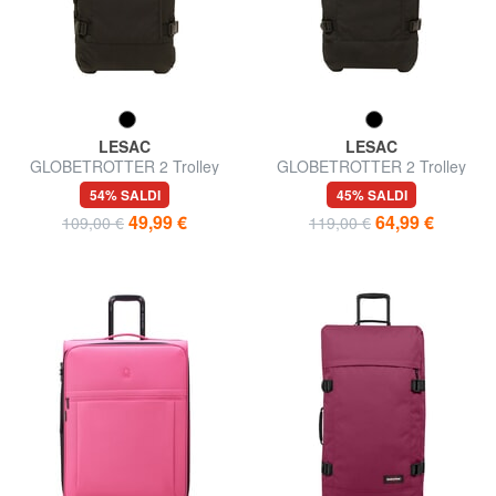
LESAC
LESAC
GLOBETROTTER 2 Trolley
GLOBETROTTER 2 Trolley
misura media
misura grande
54% SALDI
45% SALDI
49,99 €
64,99 €
109,00 €
119,00 €