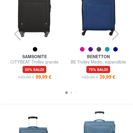
SAMSONITE
BENETTON
CITYBEAT Trolley grande
BE Trolley Medio, espandibile
50% SALDI
75% SALDI
99,99 €
39,99 €
199,00 €
159,00 €