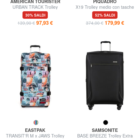
AMERICAN TOURISTER
PIQUADRO
URBAN TRACK Trolley
X19 Trolley medio con tasche
borsone grande
30% SALDI
52% SALDI
97,93 €
179,99 €
139,90 €
374,00 €
EASTPAK
SAMSONITE
TRANSIT'R M x JAWS Trolley
BASE BREEZE Trolley Extra