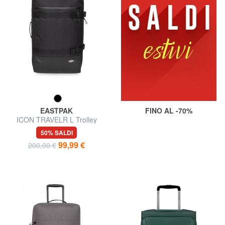
EASTPAK
FINO AL -70%
ICON TRAVELR L Trolley
misura grande
50% SALDI
99,99 €
200,00 €