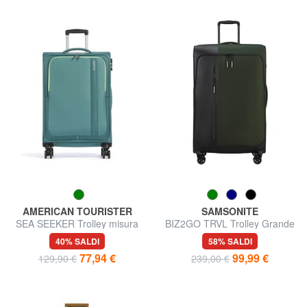
AMERICAN TOURISTER
SAMSONITE
SEA SEEKER Trolley misura
BIZ2GO TRVL Trolley Grande
media
40% SALDI
58% SALDI
77,94 €
99,99 €
129,90 €
239,00 €