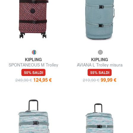
KIPLING
KIPLING
SPONTANEOUS M Trolley
AVIANA L Trolley misura
Medio
grande
50% SALDI
55% SALDI
124,95 €
99,99 €
249,90 €
219,90 €