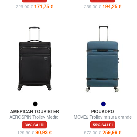
171,75 €
194,25 €
229,00 €
259,00 €
AMERICAN TOURISTER
PIQUADRO
AEROSPIN Trolley Medio,
MOVE2 Trolley misura grande
espandibile
30% SALDI
55% SALDI
90,93 €
259,99 €
129,90 €
572,00 €