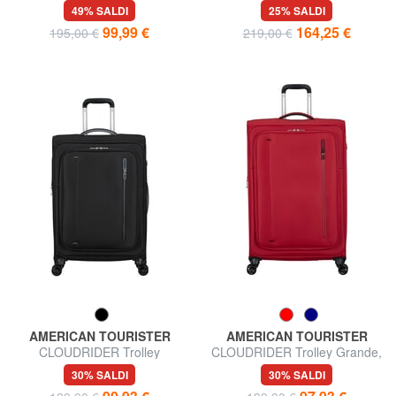
misura media
Large, espandibile
49% SALDI
25% SALDI
99,99 €
164,25 €
195,00 €
219,00 €
AMERICAN TOURISTER
AMERICAN TOURISTER
CLOUDRIDER Trolley
CLOUDRIDER Trolley Grande,
Espandibile Grande
espandibile
30% SALDI
30% SALDI