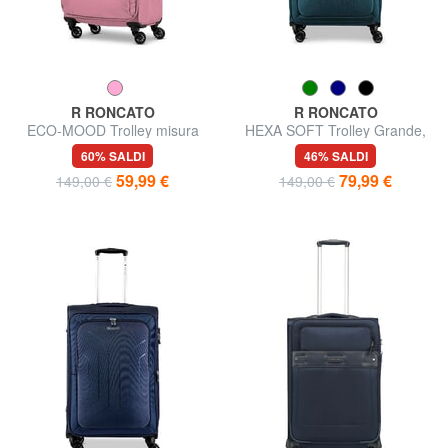
R RONCATO
R RONCATO
ECO-MOOD Trolley misura
HEXA SOFT Trolley Grande,
media espandibile
espandibile
60% SALDI
46% SALDI
59,99 €
79,99 €
149,00 €
149,00 €