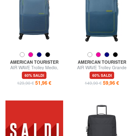
AMERICAN TOURISTER
AMERICAN TOURISTER
AIR WAVE Trolley Medio,
AIR WAVE Trolley Grande
espandibile
60% SALDI
60% SALDI
51,96 €
59,96 €
129,90 €
149,90 €