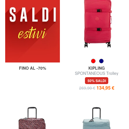
FINO AL -70%
KIPLING
SPONTANEOUS Trolley
misura grande
50% SALDI
134,95 €
269,90 €