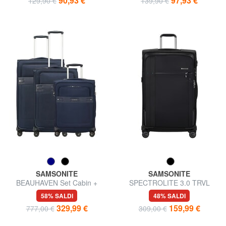
90,93 €
97,93 €
129,90 €
139,90 €
SAMSONITE
SAMSONITE
BEAUHAVEN Set Cabin +
SPECTROLITE 3.0 TRVL
Medio + Grande
Trolley Grande, espandibile
58% SALDI
48% SALDI
329,99 €
159,99 €
777,00 €
309,00 €