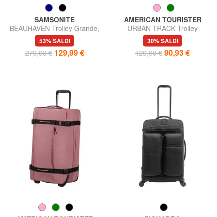
SAMSONITE
AMERICAN TOURISTER
BEAUHAVEN Trolley Grande,
URBAN TRACK Trolley
espandibile
borsone medio
53% SALDI
30% SALDI
129,99 €
90,93 €
279,00 €
129,90 €