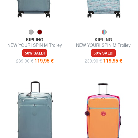
KIPLING
KIPLING
NEW YOURI SPIN M Trolley
NEW YOURI SPIN M Trolley
misura media
medio espandibile
50% SALDI
50% SALDI
119,95 €
119,95 €
239,90 €
239,90 €