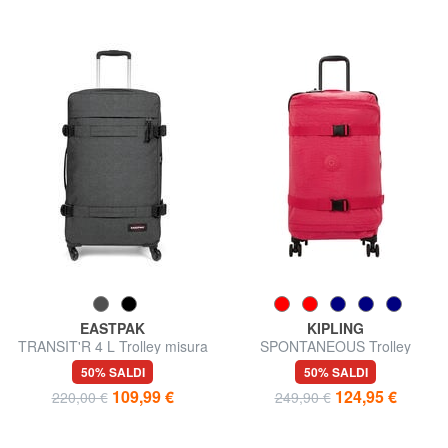
EASTPAK
KIPLING
TRANSIT'R 4 L Trolley misura
SPONTANEOUS Trolley
grande
misura media
50% SALDI
50% SALDI
109,99 €
124,95 €
220,00 €
249,90 €