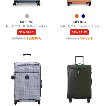
KIPLING
KIPLING
NEW YOURI SPIN L Trolley
DARCEY L Trolley Grande
misura grande
50% SALDI
52% SALDI
129,95 €
94,99 €
259,90 €
199,90 €