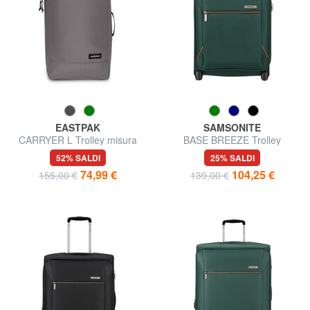
EASTPAK
SAMSONITE
CARRYER L Trolley misura
BASE BREEZE Trolley
grande
Underseater
52% SALDI
25% SALDI
74,99 €
104,25 €
155,00 €
139,00 €