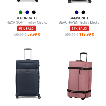
R RONCATO
SAMSONITE
HEXA SOFT Trolley Medio,
BEAUHAVEN Trolley Medio,
espandibile
espandibile
53% SALDI
54% SALDI
59,99 €
119,99 €
129,00 €
259,00 €