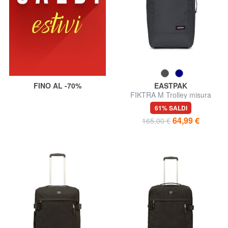
FINO AL -70%
EASTPAK
FIKTRA M Trolley misura
media
61% SALDI
64,99 €
165,00 €