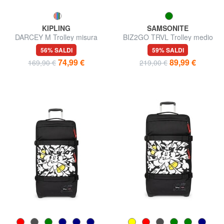
KIPLING
SAMSONITE
DARCEY M Trolley misura
BIZ2GO TRVL Trolley medio
media
espandibile
56% SALDI
59% SALDI
74,99 €
89,99 €
169,90 €
219,00 €