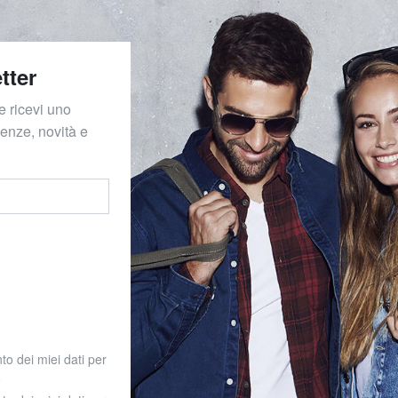
tter
e ricevi uno
denze, novità e
to dei miei dati per
o