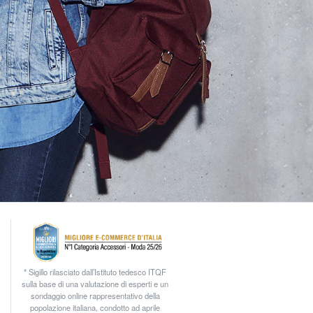
* Sigillo rilasciato dall’Istituto tedesco ITQF
sulla base di una valutazione di esperti e un
sondaggio online rappresentativo della
popolazione italiana, condotto ad aprile