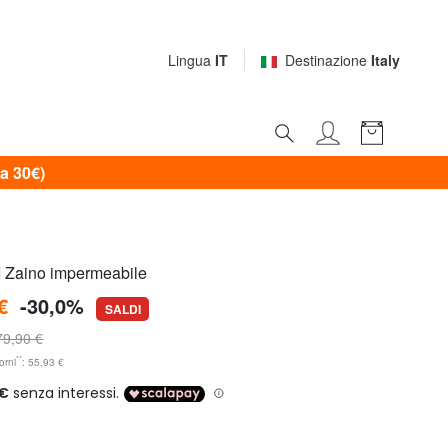
Lingua
IT
Destinazione
Italy
a 30€)
Zaino impermeabile
€
-30,0%
SALDI
79,90 €
**
orni
: 55,93 €