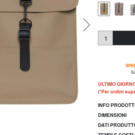
SPED
So
ULTIMO GIORN
(*Per ordini supe
INFO PRODOT
DIMENSIONI
DATI PRODUT
TEMPI E COSTI