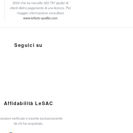
2024 che ha raccolto 322.797 giudizi di
clienti dietro pagamento di una licenza. Per
maggior informazione consultare
www.istituto-qualita.com
Seguici su
Affidabilità LeSAC
ensioni verificate e inserite esclusivamente
da chi ha acquistato.