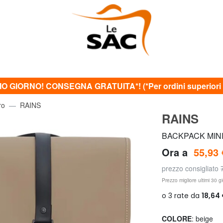
O GIORNO! CONSEGNA GRATUITA*! (*Per ordini superiori 
ro
RAINS
RAINS
BACKPACK MINI 
Ora a
55,93 
prezzo consigliato
Prezzo migliore ultimi 30 gi
COLORE
: beige