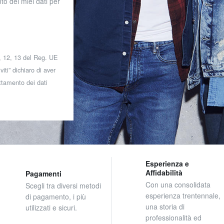
to dei miei dati per
 7, 12, 13 del Reg. UE
iti” dichiaro di aver
attamento dei dati
Esperienza e
Affidabilità
Pagamenti
Con una consolidata
Scegli tra diversi metodi
esperienza trentennale,
di pagamento, i più
una storia di
utilizzati e sicuri.
professionalità ed