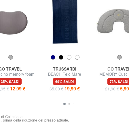
GO TRAVEL
TRUSSARDI
GO TRAVE
cino memory foam
BEACH Telo Mare
MEMORY Cusci
collo o schiena
viaggio gonfia
35% SALDI
69% SALDI
73% SALDI
12,99 €
19,99 €
5,99
,95 €
65,00 €
21,90 €
i di Collezione
i, prima della riduzione del prezzo attuale.