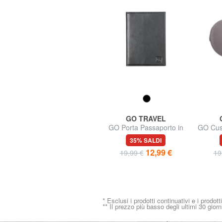
EASTPAK
GO TRAVEL
SAFEPOUCH Custodia
GO Porta Passaporto in
GO Cus
viaggio da collo sicura, da
pelle
da 
20% SALDI
35% SALDI
indossare sotto gli
12,80 €
12,99 €
16,00 €
19,99 €
19
indumenti
* Esclusi i prodotti continuativi e i prodott
** Il prezzo più basso degli ultimi 30 giorn