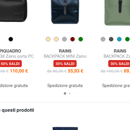
PIQUADRO
RAINS
RAINS
M Zaino porta PC
BACKPACK MINI Zaino
BACKPACK Za
4" mistopelle
impermeabile
impermeabi
50% SALDI
30% SALDI
30% SALDI
110,00 €
55,93 €
69
,00 €
da 80,00 €
da 100,00 €
izione gratuita
Spedizione gratuita
Spedizione gra
 questi prodotti